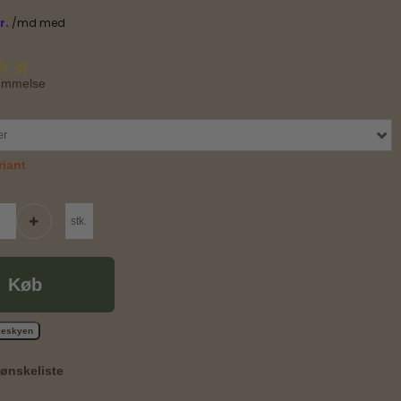
ømmelse
er
iant
stk.
Køb
skeskyen
l ønskeliste