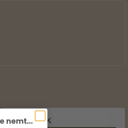
e nemt...
299,00 DKK