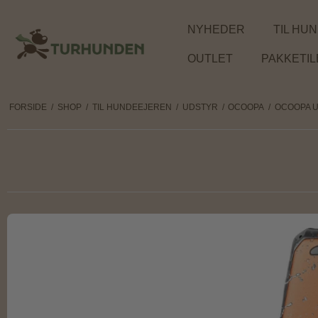
NYHEDER
TIL HU
OUTLET
PAKKETI
FORSIDE
/
SHOP
/
TIL HUNDEEJEREN
/
UDSTYR
/
OCOOPA
/
OCOOPA 