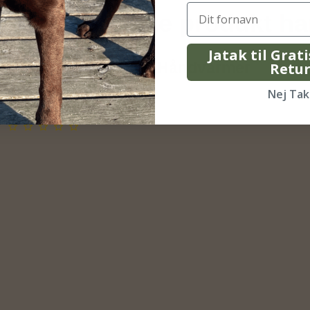
 har købt dette produkt ha
Jatak til Grat
Ocoopa UT4 Young Håndvarmer
Retu
Nej Tak