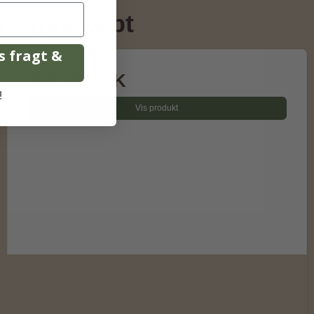
r også købt
is fragt &
r
299,00 DKK
!
Vis produkt