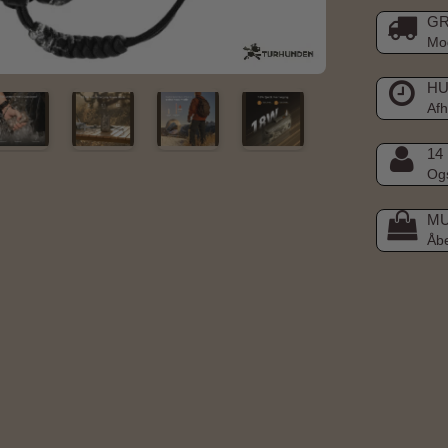
GR
Mod
HU
Afh
14
Ogs
MU
Åb