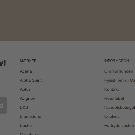
v!
MÆRKER
INFORMATION
Acana
Om Turhunden
Alpha Spirit
Fysisk butik i O
Aptus
Kontakt
Avignon
Returlabel
d
B&B
Handelsbetingel
Blundstone
Cookies
Buster
Fortrydelsesfor
Canelana