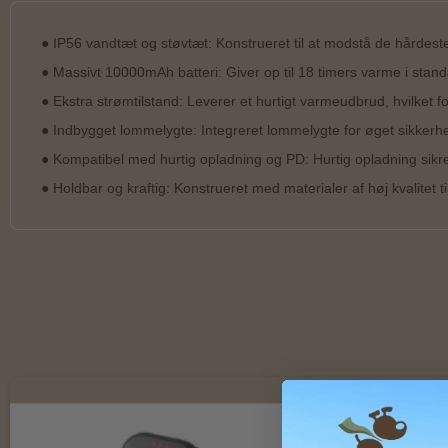
● IP56 vandtæt og støvtæt: Konstrueret til at modstå de hårdeste f
● Massivt 10000mAh batteri: Giver op til 18 timers varme i stan
● Ekstra strømtilstand: Leverer et hurtigt varmeudbrud, hvilket f
● Indbygget lommelygte: Integreret lommelygte for øget sikker
● Kompatibel med hurtig opladning og PD: Hurtig opladning sikrer, 
● Holdbar og kraftig: Konstrueret med materialer af høj kvalitet ti