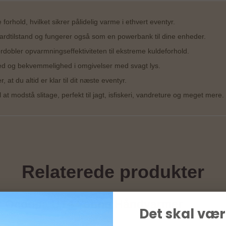
orhold, hvilket sikrer pålidelig varme i ethvert eventyr.
dardtilstand og fungerer også som en powerbank til dine enheder.
ordobler opvarmningseffektiviteten til ekstreme kuldeforhold.
hed og bekvemmelighed i omgivelser med svagt lys.
at du altid er klar til dit næste eventyr.
l at modstå slitage, perfekt til jagt, isfiskeri, vandreture og meget mere.
Relaterede produkter
Ocoopa UT4 Young Håndvarmer
Det skal vær