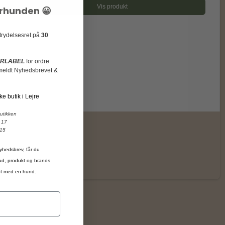
Vis produkt
urhunden 😀
rtrydelsesret på
30
URLABEL
for ordre
ilmeldt Nyhedsbrevet &
ke butik i Lejre
butikken
 17
 15
yhedsbrev, får du
bud, produkt og brands
ivet med en hund.