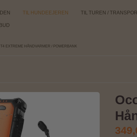
NDEN
TIL HUNDEEJEREN
TIL TUREN / TRANSPO
LBUD
UT4 EXTREME HÅNDVARMER / POWERBANK
Oco
Hån
349