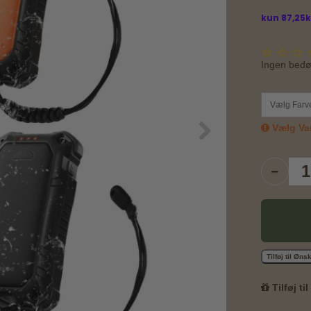
Ingen bed
Vælg Farv
Vælg Var
Tilføj til Øn
Tilføj ti