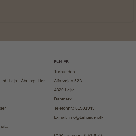
KONTAKT
Turhunden
sted, Lejre, Åbningstider
Alfarvejen 52A
4320 Lejre
Danmark
ser
Telefonnr.
:
61501949
E-mail
:
mular
CVR-nummer
:
38613073