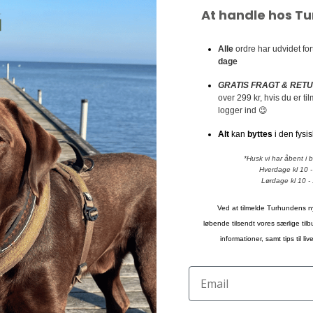
At handle hos T
Alle
ordre har udvidet fo
dage
GRATIS FRAGT & RET
over 299 kr, hvis du er t
logger ind 😉
Alt
kan
byttes
i den fysis
*Husk vi har åbent i 
Hverdage kl 10 -
Lørdage kl 10 -
Ved at tilmelde Turhundens n
løbende tilsendt vores særlige til
informationer, samt tips til l