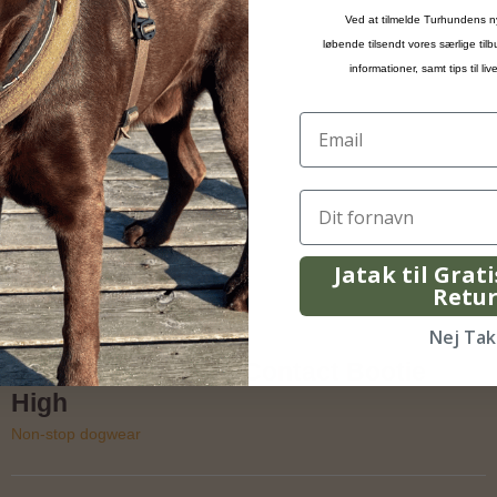
Ved at tilmelde Turhundens n
løbende tilsendt vores særlige til
informationer, samt tips til l
Jatak til Grat
Retu
Nej Tak
Non-stop dogwear Contact Bootie
High
Non-stop dogwear