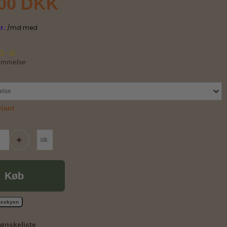
,00 DKK
ømmelse
else
iant
stk.
Køb
skeskyen
l ønskeliste