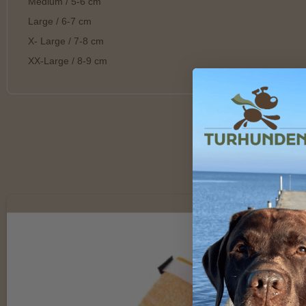
Medium / 5-6 cm
Large / 6-7 cm
X- Large / 7-8 cm
XX-Large / 8-9 cm