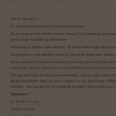
Her er den så :)
En fantastisk hundesko fra NonStop Dogwear.
De er lavet af intet mindre end et niveau 5 antiskærings material
gøre skoen vandtæt og skridsikker.
Indvendig er stoffet uden sømme, så der er ikke noget der gene
De fastgøres med elastisk velcro og de bløde materialer tillader
De er udviklet til blandet vandreture, hvor du gerne vil skåne di
holdes tør. Jeg ser den som en helt perfekt løsning ved en potes
Når du skal måle din hunds potestørrelse, skal du stille poten p
på det breddeste sted, og det er målet i cm du skal bruge. Mål
mindste, men da det kun er målet på bredden man bruger som vej
Størrelser:
X- Small / 3-4 cm
Small / 4-5 cm