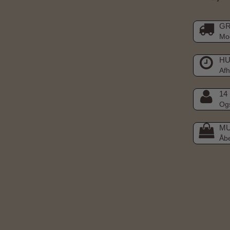
GR
Mod
HU
Afh
14
Ogs
MU
Åb