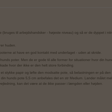
e (bruges til arbejdshandsker - højeste niveau) og så er de dyppet i nit
rer huden.
 poterne at have en god kontakt med underlaget - uden at skride.
n hunds poter. Men de er gode til alle former for situationer hvor din h
kade hvor der ikke er den helt store forbinding.
å et stykke papir og løfte den modsatte pote, så belastningen er på den
er din hunds pote 5,5 cm anbefales det en str Medium. Lander målet me
ledning, kan det være at de ikke passer i længden eller højden.