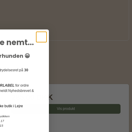
e nemt...
urhunden 😀
rtrydelsesret på
30
URLABEL
for ordre
ilmeldt Nyhedsbrevet &
285,00 DKK
ke butik i Lejre
Vis produkt
butikken
 17
 15