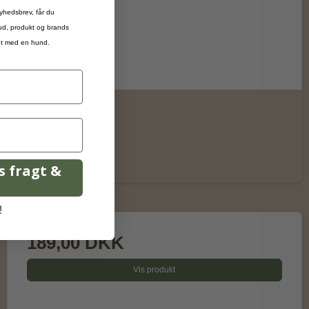
yhedsbrev, får du
bud, produkt og brands
ivet med en hund.
is fragt &
r
!
189,00 DKK
Vis produkt