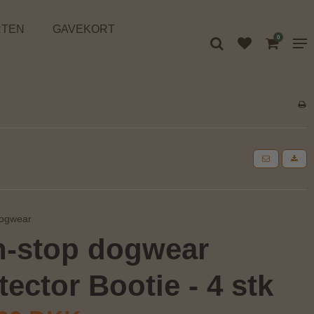
RTEN
GAVEKORT
0
dogwear
-stop dogwear
tector Bootie - 4 stk