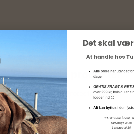
Det skal vær
At handle hos T
Relaterede produkter
Alle
ordre har udvidet fo
dage
GRATIS FRAGT & RET
Non-stop dogwear Protector Bootie
over 299 kr, hvis du er t
logger ind 😉
High - 4 stk
Alt
kan
byttes
i den fysis
Non-stop dogwear
*Husk vi har åbent i 
Hverdage kl 10 -
Lørdage kl 10 -