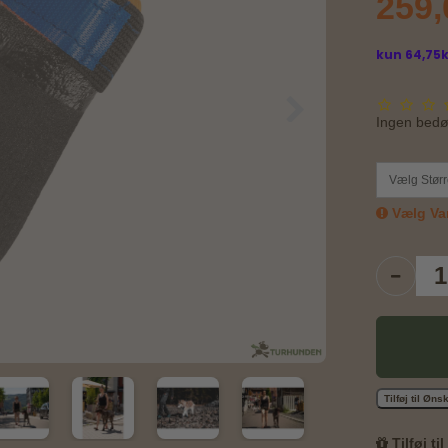
259
Ingen bed
Vælg Størr
Vælg Var
Tilføj til Øn
Tilføj ti