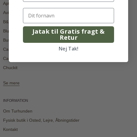
Aptus
Avignon
B&B
Jatak til Gratis fragt &
Blundstone
Retur
Buster
Nej Tak!
Canelana
Carnilove
Chuckit
Se mere
INFORMATION
Om Turhunden
Fysisk butik i Osted, Lejre, Åbningstider
Kontakt