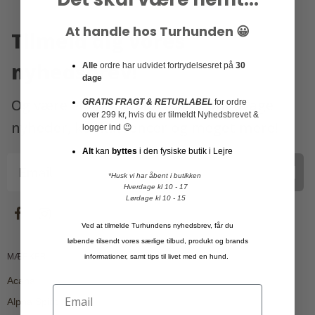
At handle hos Turhunden 😀
Tilmeld dig vores
nyhedsbrev!
Alle
ordre har udvidet fortrydelsesret på
30
dage
Og være en af de første til at modtage
GRATIS FRAGT & RETURLABEL
for ordre
over 299 kr, hvis du er tilmeldt Nyhedsbrevet &
nyheder, konkurrencer og meget mere!
logger ind 😉
Alt
kan
byttes
i den fysiske butik i Lejre
Tilmeld
*Husk vi har åbent i butikken
Hverdage kl 10 - 17
Lørdage kl 10 - 15
Ved at tilmelde Turhundens nyhedsbrev, får du
løbende tilsendt vores særlige tilbud, produkt og brands
MÆRKER
informationer, samt tips til livet med en hund.
Acana
Alpha Spirit