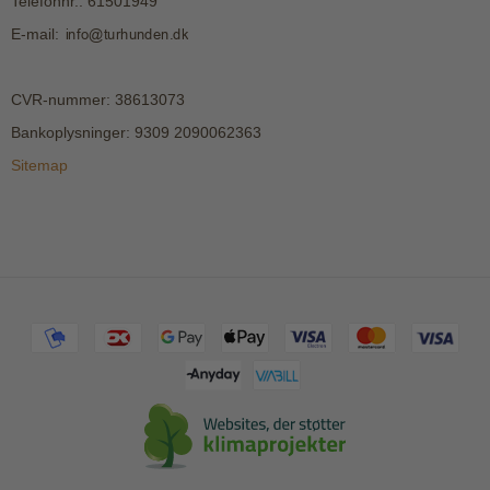
Telefonnr.
:
61501949
E-mail
:
CVR-nummer
:
38613073
Bankoplysninger
:
9309 2090062363
Sitemap