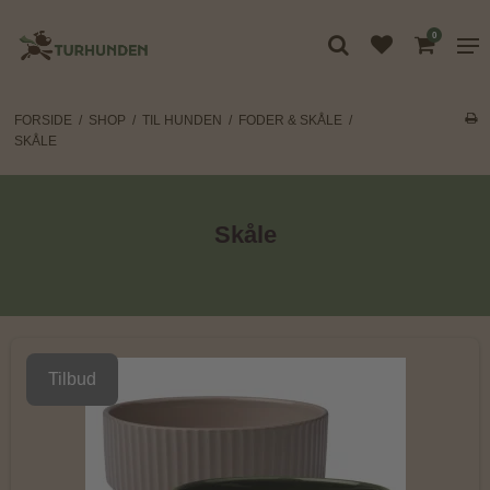
0
FORSIDE
/
SHOP
/
TIL HUNDEN
/
FODER & SKÅLE
/
SKÅLE
Skåle
Tilbud