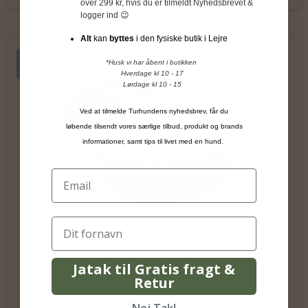
over 299 kr, hvis du er tilmeldt Nyhedsbrevet &
logger ind 😉
Alt
kan
byttes
i den fysiske butik i Lejre
Udsolgt
*Husk vi har åbent i butikken
Hverdage kl 10 - 17
Lørdage kl 10 - 15
Ved at tilmelde Turhundens nyhedsbrev, får du
løbende tilsendt vores særlige tilbud, produkt og brands
informationer, samt tips til livet med en hund.
Jatak til Gratis fragt &
Retur
Nej Tak!