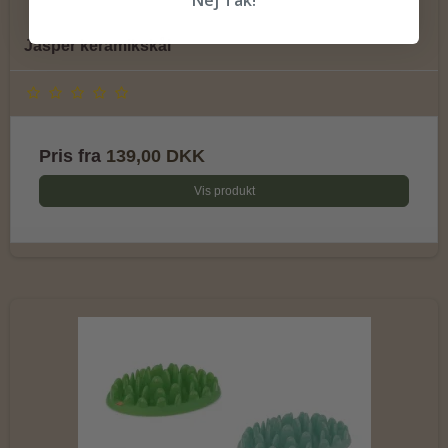
Jasper keramikskål
Pris fra
139,00 DKK
Vis produkt