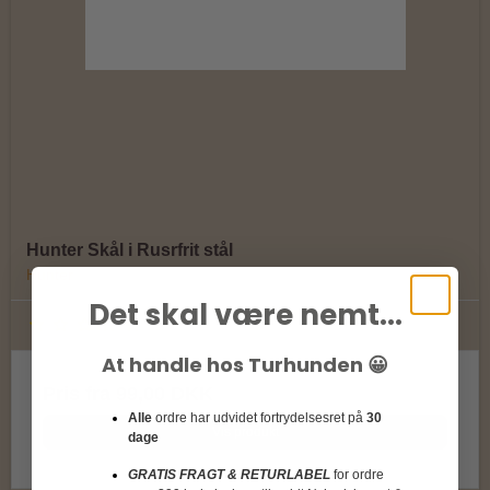
Hunter Skål i Rusrfrit stål
Hunter
Det skal være nemt...
At handle hos Turhunden 😀
Pris fra
99,00 DKK
Alle
ordre har udvidet fortrydelsesret på
30
Vis produkt
dage
GRATIS FRAGT & RETURLABEL
for ordre