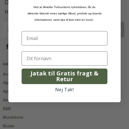
Og være en af de første til at modtage
Ved at tilmelde Turhundens nyhedsbrev, får du
nyheder, konkurrencer og meget mere!
løbende tilsendt vores særlige tilbud, produkt og brands
informationer, samt tips til livet med en hund.
Tilmeld
MÆRKER
Jatak til Gratis fragt &
Acana
Retur
Alpha Spirit
Nej Tak!
Aptus
Avignon
B&B
Blundstone
Buster