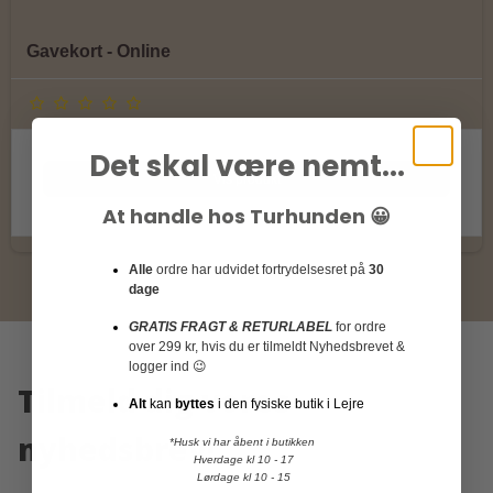
Gavekort - Online
Det skal være nemt...
Vis produkt
At handle hos Turhunden 😀
Alle
ordre har udvidet fortrydelsesret på
30
dage
GRATIS FRAGT & RETURLABEL
for ordre
over 299 kr, hvis du er tilmeldt Nyhedsbrevet &
logger ind 😉
Tilmeld dig vores
Alt
kan
byttes
i den fysiske butik i Lejre
nyhedsbrev!
*Husk vi har åbent i butikken
Hverdage kl 10 - 17
Lørdage kl 10 - 15