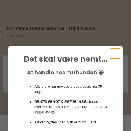
Farmfood Dental Munchie - Tripe & Rice
Farmfood
Det skal være nemt...
49,00 DKK
At handle hos Turhunden 😀
Vis produkt
Alle
ordre har udvidet fortrydelsesret på
30
dage
GRATIS FRAGT & RETURLABEL
for ordre
over 299 kr, hvis du er tilmeldt Nyhedsbrevet &
logger ind 😉
Alt
kan
byttes
i den fysiske butik i Lejre