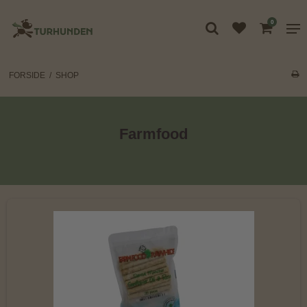
0
FORSIDE
/
SHOP
Farmfood