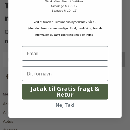
Tilmeld dig vores
*Husk vi har åbent i butikken
Hverdage kl 10 - 17
Lørdage kl 10 - 15
nyhedsbrev!
Ved at tilmelde Turhundens nyhedsbrev, får du
løbende tilsendt vores særlige tilbud, produkt og brands
Og være en af de første til at modtage
informationer, samt tips til livet med en hund.
nyheder, konkurrencer og meget mere!
Tilmeld
Jatak til Gratis fragt &
Retur
MÆRKER
Acana
Nej Tak!
Alpha Spirit
Aptus