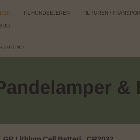
NDEN
TIL HUNDEEJEREN
TIL TUREN / TRANSPO
LBUD
& BATTERIER
 Pandelamper & B
GP Lithium Cell Batteri , CR2032