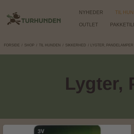
NYHEDER
TIL HU
OUTLET
PAKKETI
FORSIDE
/
SHOP
/
TIL HUNDEN
/
SIKKERHED
/
LYGTER, PANDELAMPER 
Lygter,