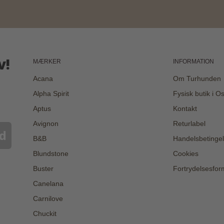
v!
MÆRKER
INFORMATION
Acana
Om Turhunden
Alpha Spirit
Fysisk butik i O
Aptus
Kontakt
Avignon
Returlabel
d
B&B
Handelsbetingel
Blundstone
Cookies
Buster
Fortrydelsesfor
Canelana
Carnilove
Chuckit