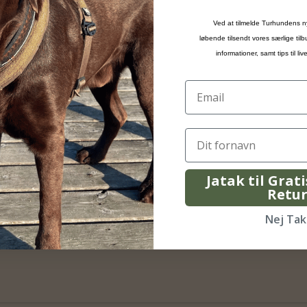
Orbiloc Sports Kit
Ved at tilmelde Turhundens n
løbende tilsendt vores særlige til
Orbiloc
informationer, samt tips til l
Jatak til Grat
Retu
Nej Tak