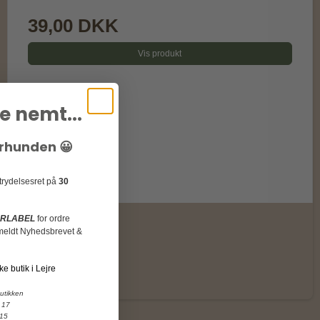
39,00 DKK
Vis produkt
e nemt...
urhunden 😀
rtrydelsesret på
30
URLABEL
for ordre
ilmeldt Nyhedsbrevet &
ke butik i Lejre
butikken
 17
 15