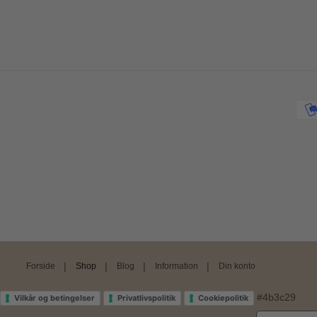
Forside
Shop
Blog
Information
Din konto
#4b3c29
Vilkår og betingelser
Privatlivspolitik
Cookiepolitik