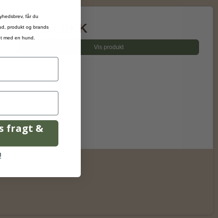
yhedsbrev, får du
129,00 DKK
bud, produkt og brands
ivet med en hund.
Vis produkt
is fragt &
r
!