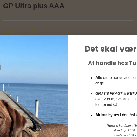
GP Ultra plus AAA
Det skal vær
At handle hos T
Alle
ordre har udvidet fo
dage
GRATIS FRAGT & RET
over 299 kr, hvis du er t
logger ind 😉
Alt
kan
byttes
i den fysis
*Husk vi har åbent i 
Hverdage kl 10 -
Lørdage kl 10 -