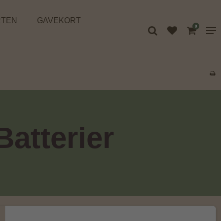
RTEN
GAVEKORT
0
atterier