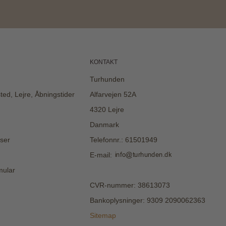
KONTAKT
Turhunden
sted, Lejre, Åbningstider
Alfarvejen 52A
4320 Lejre
Danmark
ser
Telefonnr.
:
61501949
E-mail
:
mular
CVR-nummer
:
38613073
Bankoplysninger
:
9309 2090062363
Sitemap