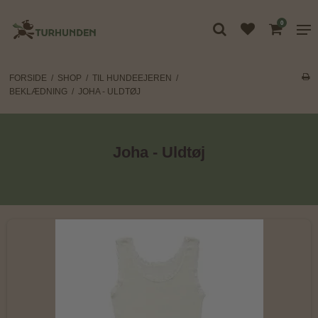
0
FORSIDE
/
SHOP
/
TIL HUNDEEJEREN
/
BEKLÆDNING
/
JOHA - ULDTØJ
Joha - Uldtøj