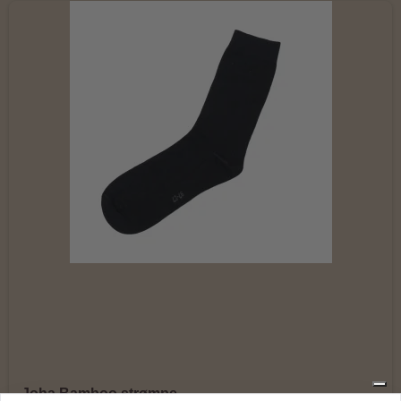
Joha Bamboo strømpe