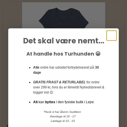
Det skal være nemt...
At handle hos Turhunden 😀
Alle
ordre har udvidet fortrydelsesret på
30
dage
GRATIS FRAGT & RETURLABEL
for ordre
over 299 kr, hvis du er tilmeldt Nyhedsbrevet &
logger ind 😉
Alt
kan
byttes
i den fysiske butik i Lejre
*Husk vi har åbent i butikken
Hverdage kl 10 - 17
Lørdage kl 10 - 15
Emily T-Shirt / 85% Uld 15% Silke