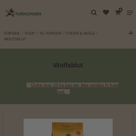
0
FORSIDE
/
SHOP
/
TIL HUNDEN
/
FODER & SKÅLE
/
WOLFSBLUT
Wolfsblut
Ordre over 20 kg kan der ikke opnåes fri fragt
ved.