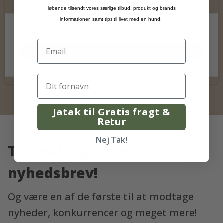
løbende tilsendt vores særlige tilbud, produkt og brands
informationer, samt tips til livet med en hund.
Pris fra
239,00 DKK
Vis produkt
Jatak til Gratis fragt &
Retur
Nej Tak!
Tilmeld dig vores
nyhedsbrev!
Og være en af de første til at modtage
nyheder, konkurrencer og meget mere!