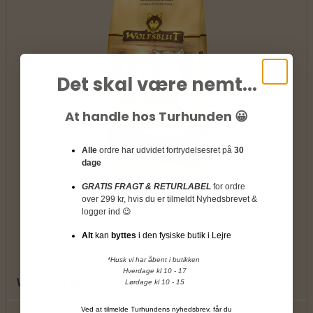
Det skal være nemt...
At handle hos Turhunden 😀
Alle
ordre har udvidet fortrydelsesret på
30
dage
GRATIS FRAGT & RETURLABEL
for ordre
over 299 kr, hvis du er tilmeldt Nyhedsbrevet &
logger ind 😉
Alt
kan
byttes
i den fysiske butik i Lejre
*Husk vi har åbent i butikken
Hverdage kl 10 - 17
Wolfsblut Wild Duck Puppy
Lørdage kl 10 - 15
Ved at tilmelde Turhundens nyhedsbrev, får du