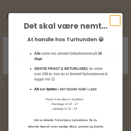
Opinel foldekniv 9 cm
Det skal være nemt...
At handle hos Turhunden 😀
150,00 DKK
Alle
ordre har udvidet fortrydelsesret på
30
dage
Vis produkt
GRATIS FRAGT & RETURLABEL
for ordre
over 299 kr, hvis du er tilmeldt Nyhedsbrevet &
logger ind 😉
Alt
kan
byttes
i den fysiske butik i Lejre
*Husk vi har åbent i butikken
Hverdage kl 10 - 17
Lørdage kl 10 - 15
Ved at tilmelde Turhundens nyhedsbrev, får du
løbende tilsendt vores særlige tilbud, produkt og brands