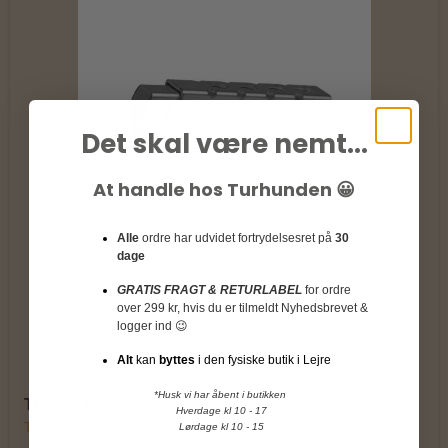
Det skal være nemt...
At handle hos Turhunden 😀
Alle
ordre har udvidet fortrydelsesret på
30
dage
GRATIS FRAGT & RETURLABEL
for ordre
over 299 kr, hvis du er tilmeldt Nyhedsbrevet &
logger ind 😉
Alt
kan
byttes
i den fysiske butik i Lejre
*Husk vi har åbent i butikken
Trangia Grydegreb
Hverdage kl 10 - 17
Trangia
Lørdage kl 10 - 15