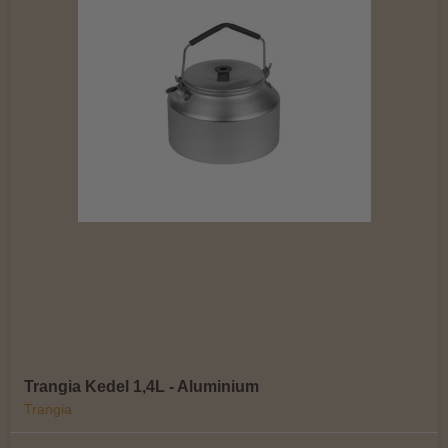
Trangia Kedel 1,4L - Aluminium
Trangia