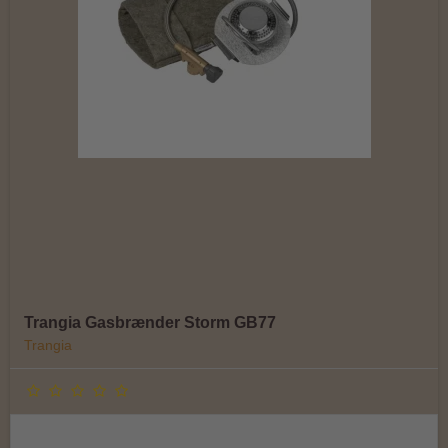
Trangia Gasbrænder Storm GB77
Trangia