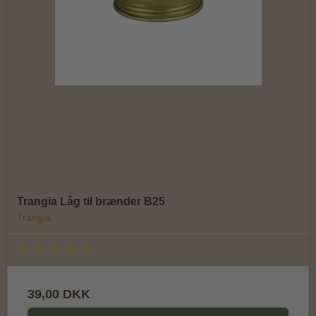
Trangia Låg til brænder B25
Trangia
39,00 DKK