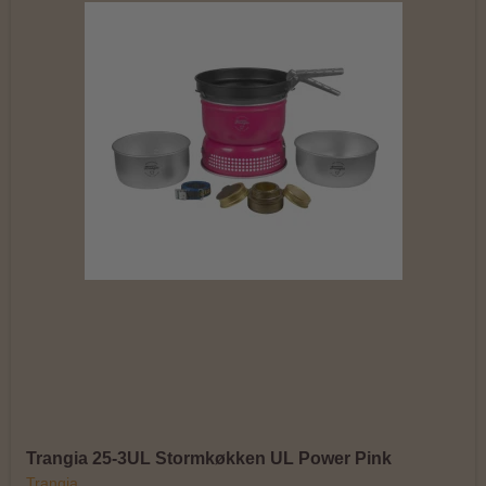
Trangia 25-3UL Stormkøkken UL Power Pink
Trangia