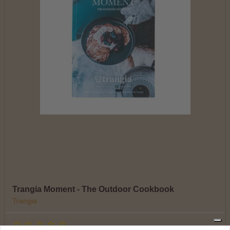
Trangia Moment - The Outdoor Cookbook
Trangia