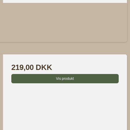
yhedsbrev, får du
bud, produkt og brands
ivet med en hund.
219,00 DKK
is fragt &
r
Vis produkt
!