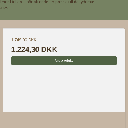
er i felten – når alt andet er presset til det yderste.
 2025
1.749,00 DKK
1.224,30 DKK
Vis produkt