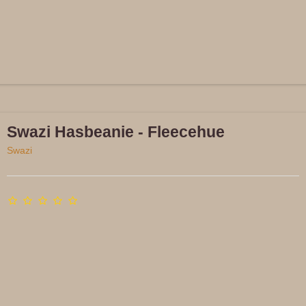
Det skal vær
At handle hos Tu
Swazi Hasbeanie - Fleecehue
Swazi
Alle
ordre har udvidet fo
dage
GRATIS FRAGT & RET
over 299 kr, hvis du er t
logger ind 😉
Alt
kan
byttes
i den fysis
*Husk vi har åbent i 
Hverdage kl 10 -
Lørdage kl 10 -