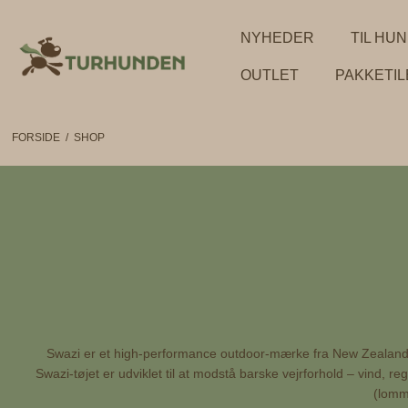
NYHEDER
TIL HU
OUTLET
PAKKETI
FORSIDE
/
SHOP
Swazi er et high-performance outdoor-mærke fra New Zealand, sp
Swazi-tøjet er udviklet til at modstå barske vejrforhold – vind,
(lomme