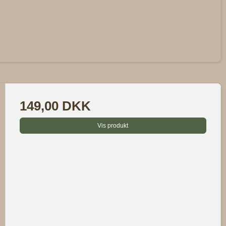
e nemt...
rhunden 😀
149,00 DKK
rtrydelsesret på
30
Vis produkt
URLABEL
for ordre
ilmeldt Nyhedsbrevet &
ke butik i Lejre
butikken
 17
 15