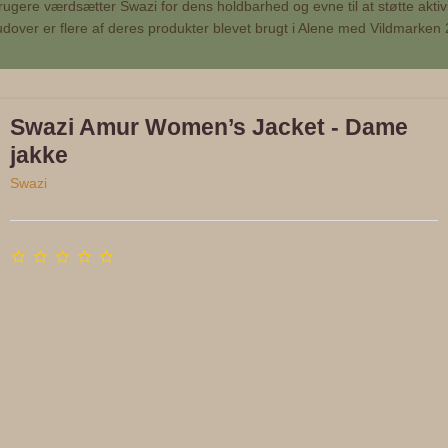
ugere værdsætter Swazi for dens holdbarhed og evne til at støtte aktivitet
dover er flere af deres produkter blevet brugt i Alene med Vildmarken
Swazi Amur Women’s Jacket - Dame
jakke
Swazi