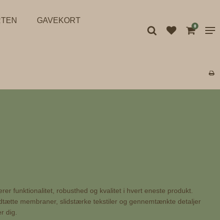
RTEN
GAVEKORT
0
r funktionalitet, robusthed og kvalitet i hvert eneste produkt.
andtætte membraner, slidstærke tekstiler og gennemtænkte detaljer
er dig.