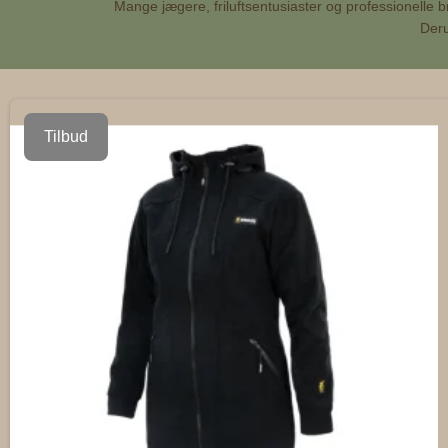
Mange jægere, friluftsentusiaster og professionelle br
Deru
Tilbud