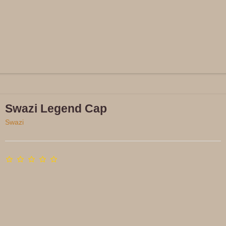
Ved at tilmelde Turhundens n
løbende tilsendt vores særlige til
informationer, samt tips til l
Swazi Legend Cap
Jatak til Grat
Swazi
Retu
Nej Tak