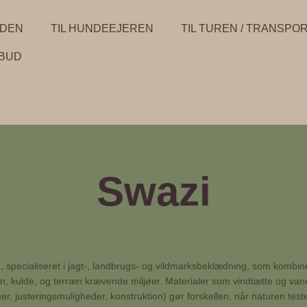
NDEN
TIL HUNDEEJEREN
TIL TUREN / TRANSPO
LBUD
Swazi
ecialiseret i jagt-, landbrugs- og vildmarksbeklædning, som kombinere
 regn, kulde, og terræn krævende miljøer. Materialer som vindtætte og v
r, justeringsmuligheder, konstruktion) gør forskellen, når naturen test