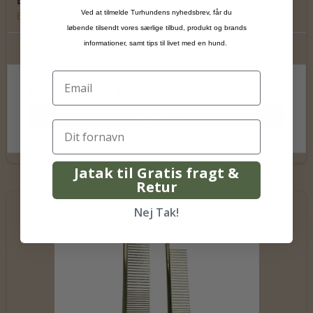
B&B Grooming karte
Ved at tilmelde Turhundens nyhedsbrev, får du
B&B
løbende tilsendt vores særlige tilbud, produkt og brands
informationer, samt tips til livet med en hund.
Pris fra
189,00 DKK
Vis produkt
Jatak til Gratis fragt &
Retur
Nej Tak!