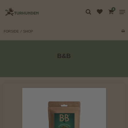
0
FORSIDE
/
SHOP
B&B