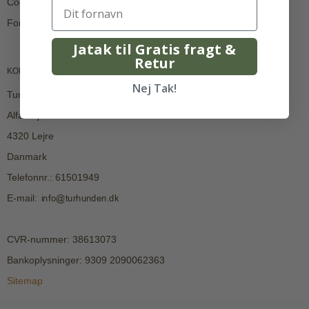
Cookies
Fortrydelsesformular
Jatak til Gratis fragt &
Retur
KONTAKT
Nej Tak!
Turhunden
Alfarvejen 52A
4320 Lejre
Danmark
Telefonnr.
:
61501949
E-mail
:
CVR-nummer
:
38613073
Bankoplysninger
:
9309 2090062363
Sitemap