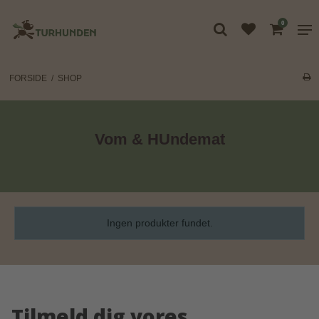
0
FORSIDE
/
SHOP
Vom & HUndemat
Ingen produkter fundet.
Tilmeld dig vores