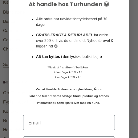
At handle hos Turhunden 😀
B&B
Blundstone
Alle
ordre har udvidet fortrydelsesret på
30
Buster
dage
Canelana
GRATIS FRAGT & RETURLABEL
for ordre
Carnilove
over 299 kr, hvis du er tilmeldt Nyhedsbrevet &
logger ind 😉
Chuckit
Alt
kan
byttes
i den fysiske butik i Lejre
Se mere
*Husk vi har åbent i butikken
Hverdage kl 10 - 17
Lørdage kl 10 - 15
INFORMATION
Ved at tilmelde Turhundens nyhedsbrev, får du
Om Turhunden
løbende tilsendt vores særlige tilbud, produkt og brands
Fysisk butik i Osted, Lejre, Åbningstider
informationer, samt tips til livet med en hund.
Kontakt
Returlabel
Handelsbetingelser