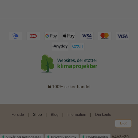
100% sikker handel
Forside
Shop
Blog
Information
Din konto
DKK
#4b3c29
Vilkår og betingelser
Privatlivspolitik
Cookiepolitik