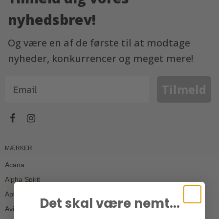
nyhedsbrev!
Og være en af de første til at modtage
nyheder, konkurrencer og meget mere!
Tilmeld
MÆRKER
Acana
Alpha Spirit
Aptus
Det skal være nemt...
Avignon