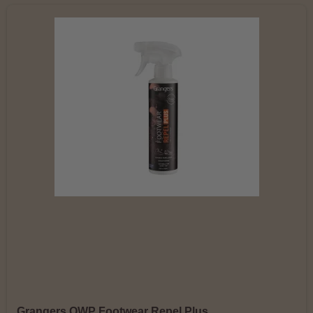
Grangers OWP Footwear Repel Plus