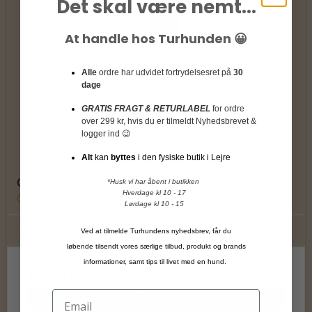
Det skal være nemt...
At handle hos Turhunden 😀
Alle
ordre har udvidet fortrydelsesret på
30
dage
GRATIS FRAGT & RETURLABEL
for ordre
over 299 kr, hvis du er tilmeldt Nyhedsbrevet &
logger ind 😉
Alt
kan
byttes
i den fysiske butik i Lejre
Grangers Performance Repel Plus
*Husk vi har åbent i butikken
Hverdage kl 10 - 17
Gangers
Lørdage kl 10 - 15
Ved at tilmelde Turhundens nyhedsbrev, får du
løbende tilsendt vores særlige tilbud, produkt og brands
informationer, samt tips til livet med en hund.
170,00 DKK
Vis produkt