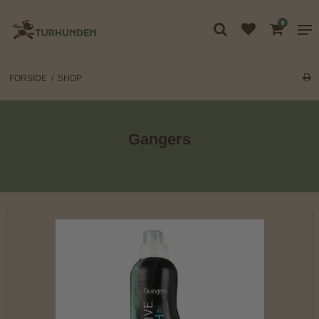
0
FORSIDE
/
SHOP
Gangers