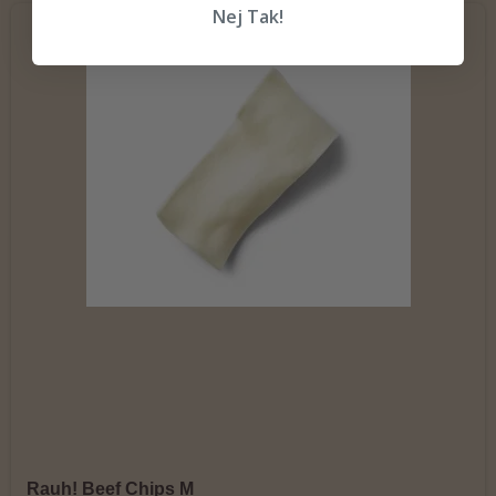
Nej Tak!
Rauh! Beef Chips M