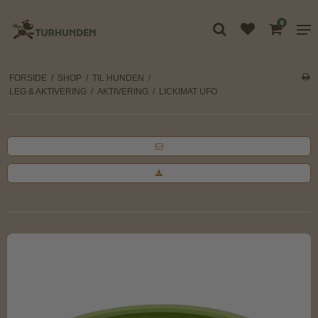
0
FORSIDE
/
SHOP
/
TIL HUNDEN
/
LEG & AKTIVERING
/
AKTIVERING
/
LICKIMAT UFO