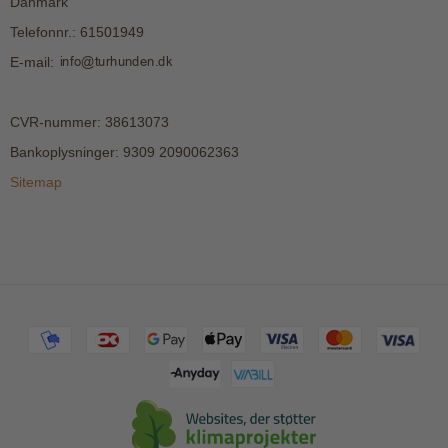
Danmark
Telefonnr.
:
61501949
E-mail
:
CVR-nummer
:
38613073
Bankoplysninger
:
9309 2090062363
Sitemap