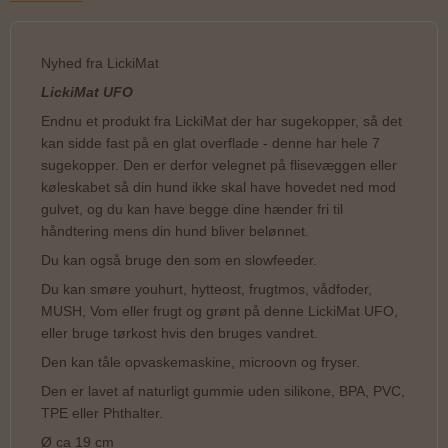
Nyhed fra LickiMat
LickiMat UFO
Endnu et produkt fra LickiMat der har sugekopper, så det
kan sidde fast på en glat overflade - denne har hele 7
sugekopper. Den er derfor velegnet på flisevæggen eller
køleskabet så din hund ikke skal have hovedet ned mod
gulvet, og du kan have begge dine hænder fri til
håndtering mens din hund bliver belønnet.
Du kan også bruge den som en slowfeeder.
Du kan smøre youhurt, hytteost, frugtmos, vådfoder,
MUSH, Vom eller frugt og grønt på denne LickiMat UFO,
eller bruge tørkost hvis den bruges vandret.
Den kan tåle opvaskemaskine, microovn og fryser.
Den er lavet af naturligt gummie uden silikone, BPA, PVC,
TPE eller Phthalter.
Ø ca 19 cm