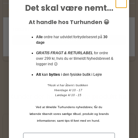
Det skal være nemt...
At handle hos Turhunden 😀
100,00 DKK
Alle
ordre har udvidet fortrydelsesret på
30
Vis produkt
dage
GRATIS FRAGT & RETURLABEL
for ordre
over 299 kr, hvis du er tilmeldt Nyhedsbrevet &
logger ind 😉
Alt
kan
byttes
i den fysiske butik i Lejre
*Husk vi har åbent i butikken
Hverdage kl 10 - 17
Kunder der har købt dette produkt har
Lørdage kl 10 - 15
også købt
Ved at tilmelde Turhundens nyhedsbrev, får du
løbende tilsendt vores særlige tilbud, produkt og brands
informationer, samt tips til livet med en hund.