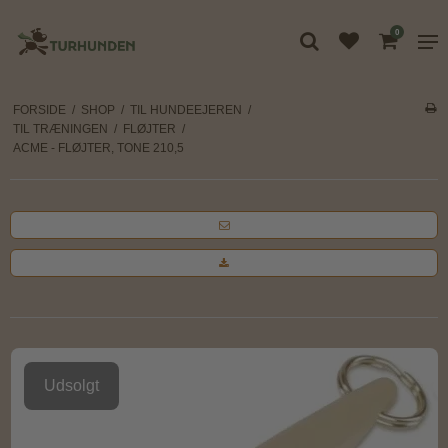
0
FORSIDE
/
SHOP
/
TIL HUNDEEJEREN
/
TIL TRÆNINGEN
/
FLØJTER
/
ACME - FLØJTER, TONE 210,5
Udsolgt