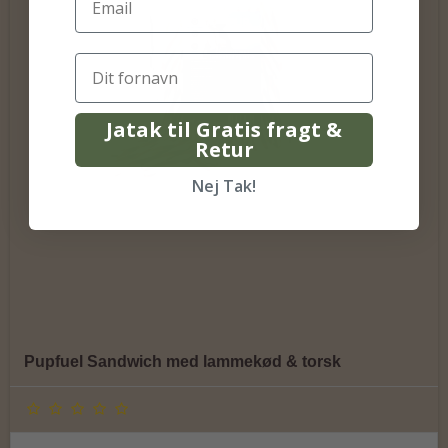
Jatak til Gratis fragt &
Retur
Nej Tak!
Pupfuel Sandwich med lammekød & torsk