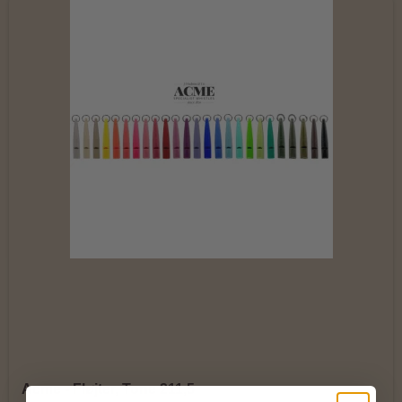
Acme - Fløjter, Tone 211,5