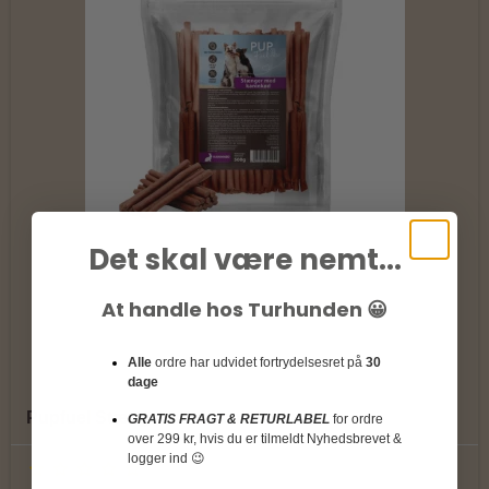
Det skal være nemt...
At handle hos Turhunden 😀
Alle
ordre har udvidet fortrydelsesret på
30
dage
Pupfuel Stænger med kaninkød
GRATIS FRAGT & RETURLABEL
for ordre
over 299 kr, hvis du er tilmeldt Nyhedsbrevet &
logger ind 😉