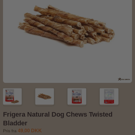
Frigera Natural Dog Chews Twisted
Bladder
49,00 DKK
Pris fra