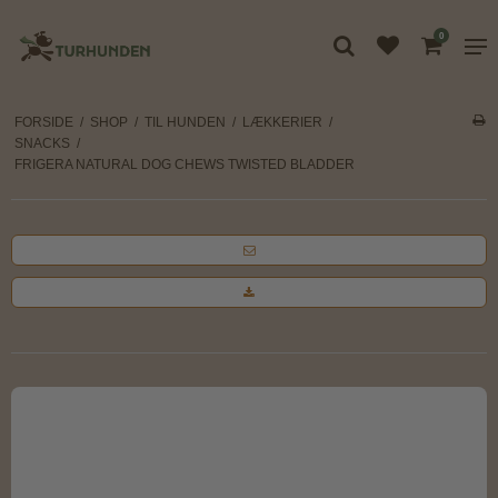
0
FORSIDE
/
SHOP
/
TIL HUNDEN
/
LÆKKERIER
/
SNACKS
/
FRIGERA NATURAL DOG CHEWS TWISTED BLADDER