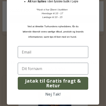
Alt
kan
byttes
i den fysiske butik i Lejre
*Husk vi har åbent i butikken
99,00 DKK
Hverdage kl 10 - 17
Lørdage kl 10 - 15
Vis produkt
Ved at tilmelde Turhundens nyhedsbrev, får du
løbende tilsendt vores særlige tilbud, produkt og brands
informationer, samt tips til livet med en hund.
Kunder der har købt dette produkt har
også købt
Jatak til Gratis fragt &
Retur
Nej Tak!