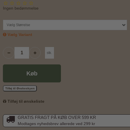
Ingen bedømmelse
Vælg Størrelse
Vælg Variant
stk.
Køb
Tilføj til Ønskeskyen
Tilføj til ønskeliste
GRATIS FRAGT PÅ KØB OVER 599 KR
Modtages nyhedsbrev allerede ved 299 kr