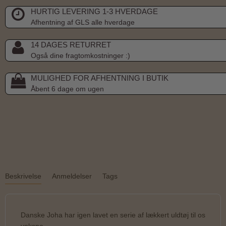
HURTIG LEVERING 1-3 HVERDAGE
Afhentning af GLS alle hverdage
14 DAGES RETURRET
Også dine fragtomkostninger :)
MULIGHED FOR AFHENTNING I BUTIK
Åbent 6 dage om ugen
Beskrivelse
Anmeldelser
Tags
Danske Joha har igen lavet en serie af lækkert uldtøj til os
voksne.