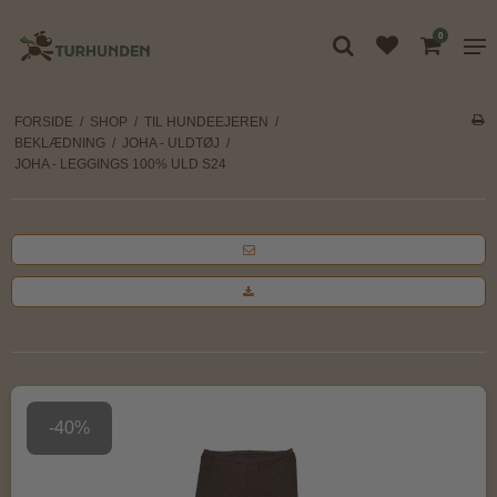
0
FORSIDE
/
SHOP
/
TIL HUNDEEJEREN
/
BEKLÆDNING
/
JOHA - ULDTØJ
/
JOHA - LEGGINGS 100% ULD S24
-40%