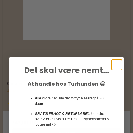
Det skal være nemt...
At handle hos Turhunden 😀
Cecilie Leggins / 100% Merinould
Joha
Alle
ordre har udvidet fortrydelsesret på
30
dage
GRATIS FRAGT & RETURLABEL
for ordre
over 299 kr, hvis du er tilmeldt Nyhedsbrevet &
349,00 DKK
logger ind 😉