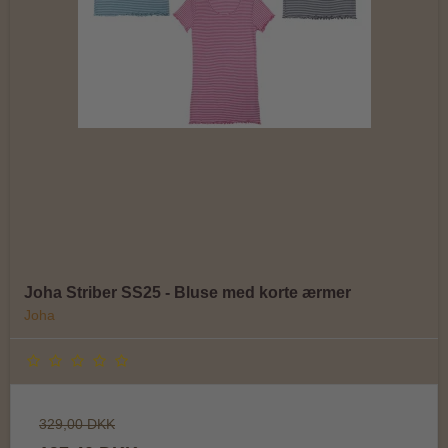
Joha Striber SS25 - Bluse med korte ærmer
Joha
329,00 DKK