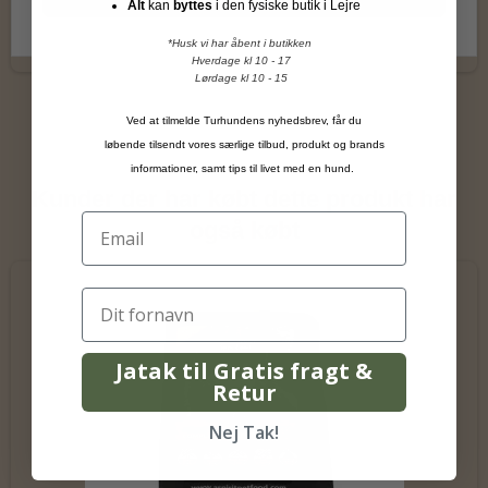
Vis produkt
Alt
kan
byttes
i den fysiske butik i Lejre
*Husk vi har åbent i butikken
Hverdage kl 10 - 17
Lørdage kl 10 - 15
Ved at tilmelde Turhundens nyhedsbrev, får du
løbende tilsendt vores særlige tilbud, produkt og brands
informationer, samt tips til livet med en hund.
Kunder der har købt dette produkt har
også købt
Jatak til Gratis fragt &
Retur
Nej Tak!