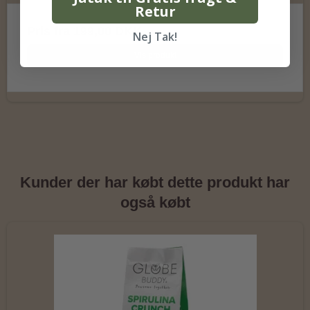
Retur
Pris fra
199,00 DKK
Nej Tak!
Vis produkt
Kunder der har købt dette produkt har
også købt