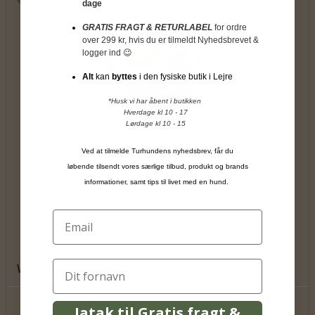
dage
GRATIS FRAGT & RETURLABEL
for ordre
over 299 kr, hvis du er tilmeldt Nyhedsbrevet &
logger ind 😉
Alt
kan
byttes
i den fysiske butik i Lejre
*Husk vi har åbent i butikken
Hverdage kl 10 - 17
Lørdage kl 10 - 15
Ved at tilmelde Turhundens nyhedsbrev, får du
løbende tilsendt vores særlige tilbud, produkt og brands
informationer, samt tips til livet med en hund.
Woof Pupsicle – Lavendel
Jatak til Gratis fragt &