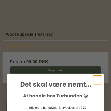
Woof Pupsicle Treat Tray
Pris fra
99,00 DKK
Vis produkt
Det skal være nemt...
At handle hos Turhunden 😀
Nyhed
Alle
ordre har udvidet fortrydelsesret på
30