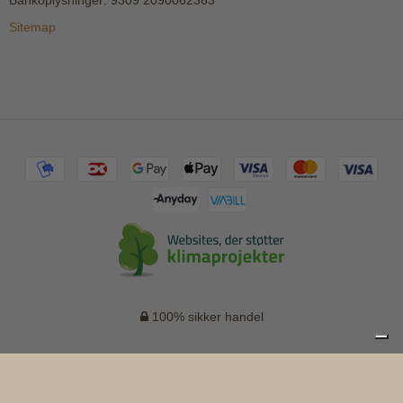
Bankoplysninger
:
9309 2090062363
Sitemap
100% sikker handel
Forside
Shop
Blog
Information
Din konto