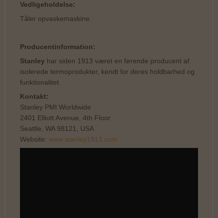
Vedligeholdelse:
Tåler opvaskemaskine.
Producentinformation:
Stanley
har siden 1913 været en førende producent af
isolerede termoprodukter, kendt for deres holdbarhed og
funktionalitet.
Kontakt:
Stanley PMI Worldwide
2401 Elliott Avenue, 4th Floor
Seattle, WA 98121, USA
Website:
www.stanley1913.com