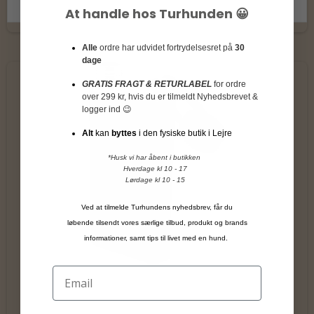
At handle hos Turhunden 😀
Alle
ordre har udvidet fortrydelsesret på
30
dage
GRATIS FRAGT & RETURLABEL
for ordre
over 299 kr, hvis du er tilmeldt Nyhedsbrevet &
logger ind 😉
Alt
kan
byttes
i den fysiske butik i Lejre
*Husk vi har åbent i butikken
Hverdage kl 10 - 17
Lørdage kl 10 - 15
Ved at tilmelde Turhundens nyhedsbrev, får du
løbende tilsendt vores særlige tilbud, produkt og brands
informationer, samt tips til livet med en hund.