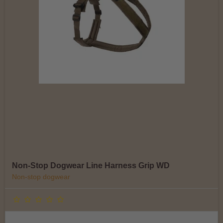
Non-Stop Dogwear Line Harness Grip WD
Non-stop dogwear