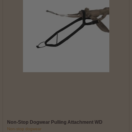
Non-Stop Dogwear Pulling Attachment WD
Non-stop dogwear