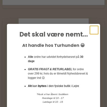
Det skal være nemt...
At handle hos Turhunden 😀
Alle
ordre har udvidet fortrydelsesret på
30
dage
GRATIS FRAGT & RETURLABEL
for ordre
over 299 kr, hvis du er tilmeldt Nyhedsbrevet &
logger ind 😉
Alt
kan
byttes
i den fysiske butik i Lejre
*Husk vi har åbent i butikken
Hverdage kl 10 - 17
Lørdage kl 10 - 15