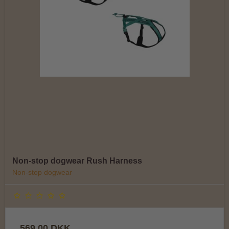
Non-stop dogwear Rush Harness
Non-stop dogwear
569,00 DKK