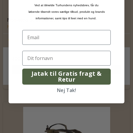
Ved at tilmelde Turhundens nyhedsbrev, får du
løbende tilsendt vores særlige tilbud, produkt og brands
informationer, samt tips til livet med en hund.
Non-stop dogwear Line Harness Grip
Non-stop dogwear
499,00 DKK
Vis produkt
Jatak til Gratis fragt &
Retur
Nej Tak!