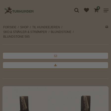
0
FORSIDE
/
SHOP
/
TIL HUNDEEJEREN
/
SKO & STØVLER & STRØMPER
/
BLUNDSTONE
/
BLUNDSTONE 585