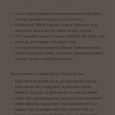
Lavet med førsteklasses vandafvisende smidig læder
overdel og læder foring for ekstra komfort.
Pakket med XRD® Extreme Impact Protection til at
absorbere stød inden for hælen strejke område.
TPU ydersålen giver forbedret trækkraft, der holder dig
stabil på dine fødder hele dagen lang.
En ergonomisk konstrueret tåfjeder kombineret med
XRD® Teknologi i hælen, reducerer yderligere træthed
hos dig og øger samtidig komforten.
Denne model er i skind i farven Rustic Brown.
Fjern først eventuelt snavs på dine støvler med en
blød børste eller fugtig klud, og lad dine støvler
lufttørre. Sørg for, at dine støvler er væk fra direkte
sollys eller varmeapparater, da det vil udtørre læderet.
Påfør læderlak, spray eller creme på læderet for at
hjælpe med at vedligeholde dine støvler. Hvis du