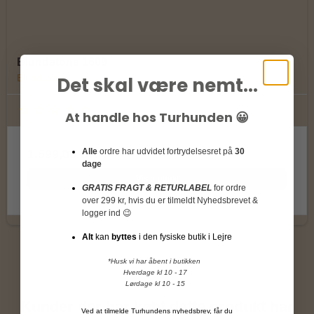
Blundstone 1609
Blundstone
Det skal være nemt...
At handle hos Turhunden 😀
Alle
ordre har udvidet fortrydelsesret på
30
1.599,00 DKK
dage
Vis produkt
GRATIS FRAGT & RETURLABEL
for ordre
over 299 kr, hvis du er tilmeldt Nyhedsbrevet &
logger ind 😉
Alt
kan
byttes
i den fysiske butik i Lejre
*Husk vi har åbent i butikken
Hverdage kl 10 - 17
Lørdage kl 10 - 15
Kunder der har købt dette produkt har
Ved at tilmelde Turhundens nyhedsbrev, får du