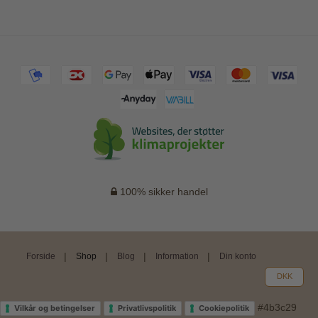
100% sikker handel
Forside
Shop
Blog
Information
Din konto
DKK
#4b3c29
Vilkår og betingelser
Privatlivspolitik
Cookiepolitik