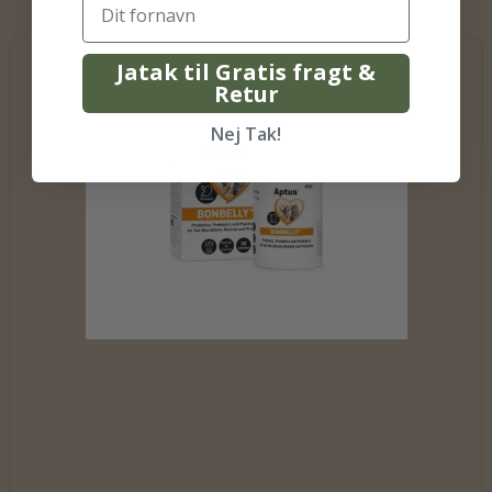
Jatak til Gratis fragt &
Retur
Nej Tak!