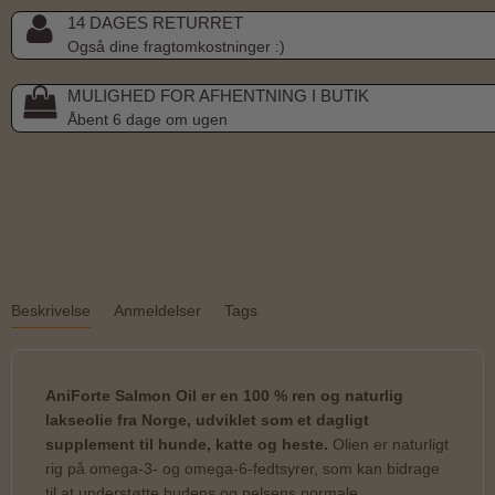
14 DAGES RETURRET
Også dine fragtomkostninger :)
MULIGHED FOR AFHENTNING I BUTIK
Åbent 6 dage om ugen
Beskrivelse
Anmeldelser
Tags
AniForte Salmon Oil er en 100 % ren og naturlig
lakseolie fra Norge, udviklet som et dagligt
supplement til hunde, katte og heste.
Olien er naturligt
rig på omega-3- og omega-6-fedtsyrer, som kan bidrage
til at understøtte hudens og pelsens normale