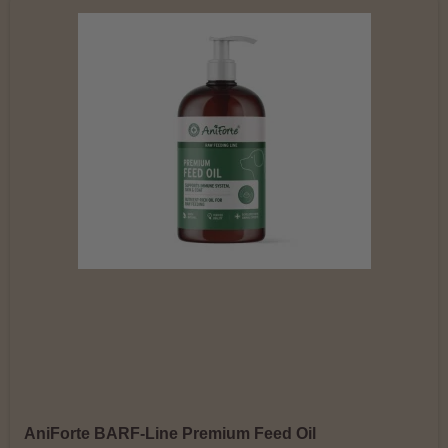
AniForte BARF-Line Premium Feed Oil