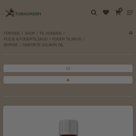
0
FORSIDE
/
SHOP
/
TIL HUNDEN
/
PLEJE & FODERTILSKUD
/
FODER TILSKUD
/
ØVRIGE
/
ANIFORTE SALMON OIL