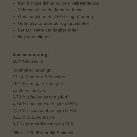
Kan bidrage til hud og pels’ velbefindende
Velegnet til hunde, katte og heste
Godt supplement til BARF og råfodring
Uden tilsatte aromaer og farvestoffer
Let at tilsætte det daglige foder
Høj smagelighed
Sammensætning:
100 % lakseolie
Indeholder naturligt:
17,14 % omega-3-fedtsyrer
16,1 % omega-6-fedtsyrer
13,85 % linolsyre
6,73 % alfa-linolensyre (ALA)
4,74 % docosahexaensyre (DHA)
2,34 % eicosapentaensyre (EPA)
0,21 % arachidonsyre
0,1 % gamma-linolensyre (GLA)
Tilført 1000 IE naturlig E-vitamin.