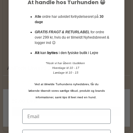
At handle hos Turhunden 😀
Alle
ordre har udvidet fortrydelsesret på
30
dage
GRATIS FRAGT & RETURLABEL
for ordre
over 299 kr, hvis du er tilmeldt Nyhedsbrevet &
logger ind 😉
Alt
kan
byttes
i den fysiske butik i Lejre
*Husk vi har åbent i butikken
AniForte Linseed Oilv
Hverdage kl 10 - 17
Lørdage kl 10 - 15
Ved at tilmelde Turhundens nyhedsbrev, får du
løbende tilsendt vores særlige tilbud, produkt og brands
informationer, samt tips til livet med en hund.
89,00 DKK
Vis produkt