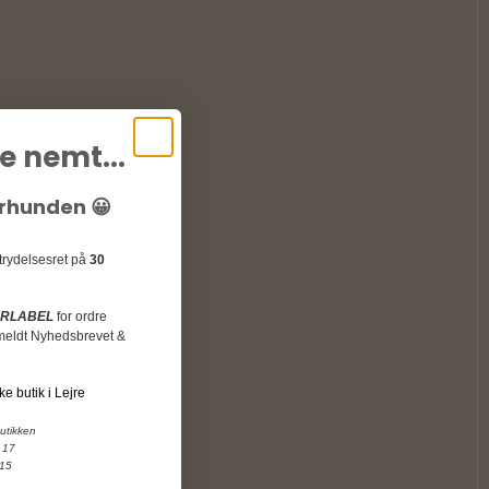
e nemt...
il frisk drikkevand.
urhunden 😀
rtrydelsesret på
30
URLABEL
for ordre
ilmeldt Nyhedsbrevet &
ke butik i Lejre
butikken
 17
 15