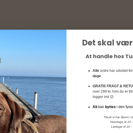
Det skal vær
s i mindre stykker efter behov. Sørg altid for, at din hund har adgang t
At handle hos T
Alle
ordre har udvidet fo
 natriumklorid.
dage
GRATIS FRAGT & RET
over 299 kr, hvis du er t
ugtighed 18,0 %.
logger ind 😉
Alt
kan
byttes
i den fysis
*Husk vi har åbent i 
 olier (1b306(i)), citronsyre (1a330), DL-æblesyre (1a296).
Hverdage kl 10 -
Lørdage kl 10 -