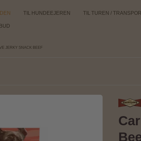
NDEN
TIL HUNDEEJEREN
TIL TUREN / TRANSPO
LBUD
VE JERKY SNACK BEEF
Car
Bee