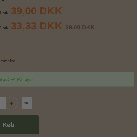
39,00 DKK
1 stk.
33,33 DKK
39,00 DKK
3 stk.
ømmelse
atus:
På lager
stk.
Køb