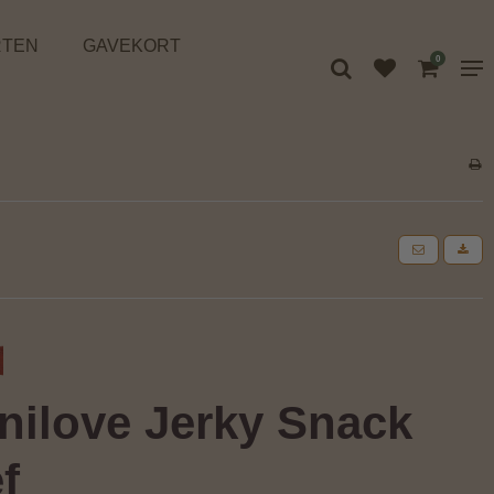
RTEN
GAVEKORT
0
nilove Jerky Snack
f