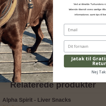
Ved at tilmelde Turhundens n
løbende tilsendt vores særlige til
informationer, samt tips til l
Jatak til Grat
Retu
Nej Tak
Relaterede produkter
Alpha Spirit - Liver Snacks