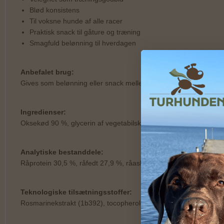
Blød konsistens
Til voksne hunde af alle racer
Praktisk snack til gåture og træning
Smagfuld belønning til hverdagen
Anbefalet brug:
Gives som belønning eller snack mellem måltiderne. Kan nemt dele
Ingredienser:
Oksekød 90 %, glycerin af vegetabilsk oprindelse, lignocellulose,
Analytiske bestanddele:
Råprotein 30,5 %, råfedt 27,9 %, råaske 7,0 %, træstof 5,5 %, f
Teknologiske tilsætningsstoffer:
Rosmarinekstrakt (1b392), tocopherolekstrakter fra vegetabilske