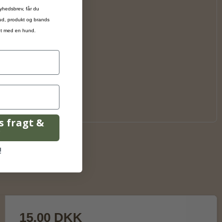
yhedsbrev, får du
bud, produkt og brands
ivet med en hund.
is fragt &
r
!
15,00 DKK