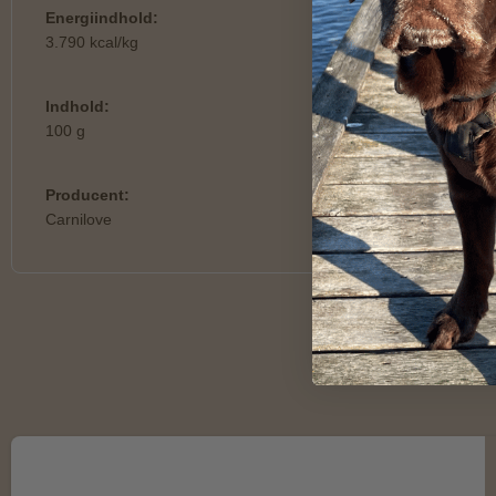
Energiindhold:
3.790 kcal/kg
Indhold:
100 g
Producent:
Carnilove