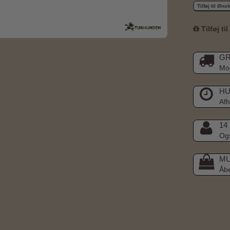
Tilføj til Øn
Tilføj ti
GR
Mod
HU
Afh
14
Ogs
MU
Åb