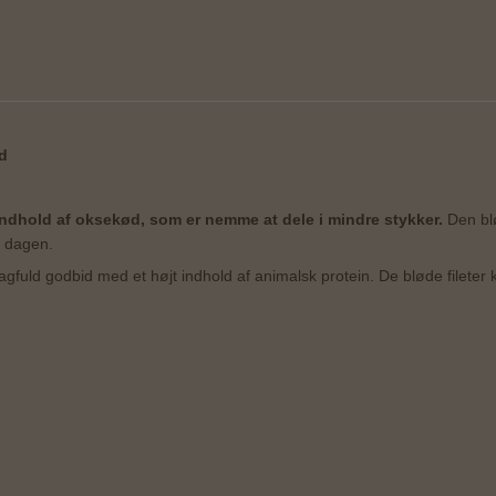
d
indhold af oksekød, som er nemme at dele i mindre stykker.
Den bl
f dagen.
gfuld godbid med et højt indhold af animalsk protein. De bløde fileter 