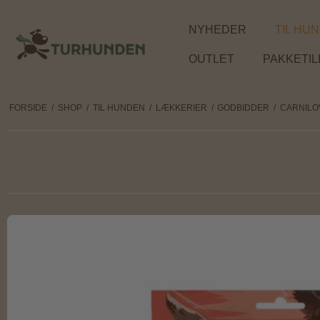
NYHEDER
TIL HU
OUTLET
PAKKETI
FORSIDE
/
SHOP
/
TIL HUNDEN
/
LÆKKERIER
/
GODBIDDER
/
CARNILO