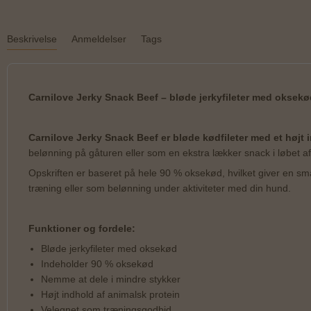
Beskrivelse
Anmeldelser
Tags
Carnilove Jerky Snack Beef – bløde jerkyfileter med oksekø
Carnilove Jerky Snack Beef er bløde kødfileter med et højt 
belønning på gåturen eller som en ekstra lækker snack i løbet a
Opskriften er baseret på hele 90 % oksekød, hvilket giver en sma
træning eller som belønning under aktiviteter med din hund.
Funktioner og fordele:
Bløde jerkyfileter med oksekød
Indeholder 90 % oksekød
Nemme at dele i mindre stykker
Højt indhold af animalsk protein
Velegnet som træningsgodbid