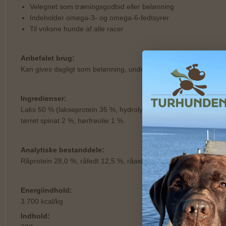
Velegnet som træningsgodbid eller belønning
Indeholder omega-3- og omega-6-fedtsyrer
Til voksne hunde af alle racer
Anbefalet brug:
Kan gives dagligt som belønning, under træning eller som en lille
Ingredienser:
Laks 50 % (lakseprotein 35 %, hydrolyseret lakseprotein 15 %), 
tørret spinat 2 %, hørfrøolie 1 %.
Analytiske bestanddele:
Råprotein 28,0 %, råfedt 12,5 %, råaske 6,5 %, træstof 2,0 %, f
Energiindhold:
3.700 kcal/kg
Indhold: