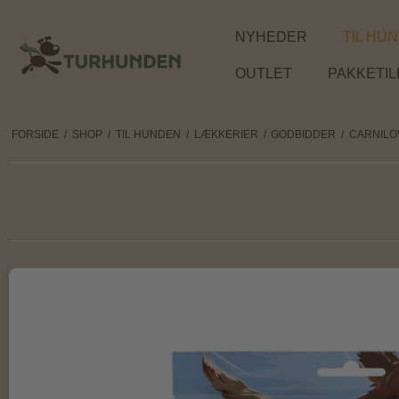
NYHEDER
TIL HU
OUTLET
PAKKETI
FORSIDE
/
SHOP
/
TIL HUNDEN
/
LÆKKERIER
/
GODBIDDER
/
CARNILO