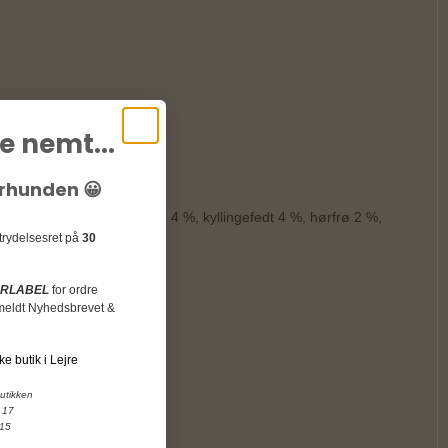
e nemt...
sk drikkevand.
urhunden 😀
ærter 4 %, tørrede blåbær 4 %, kyllingefedt 4 %, hørfrø 2 %,
rtrydelsesret på
30
URLABEL
for ordre
ilmeldt Nyhedsbrevet &
, omega-6-fedtsyrer 2,0 %.
ke butik i Lejre
butikken
 17
 15