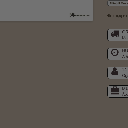
Tilføj til Øn
Tilføj ti
GR
Mod
HU
Afh
14
Ogs
MU
Åb