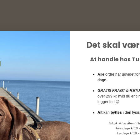
Det skal vær
 snack mellem måltiderne. Sørg altid for, at din hund har adgang til fri
At handle hos T
græskar 15 %, gule ærter 8 %, tørret æblepulp 5 %, gulerødder 5 %, kik
Alle
ordre har udvidet fo
dage
GRATIS FRAGT & RET
over 299 kr, hvis du er t
ugtighed 10,0 %, calcium 1,0 %, fosfor 0,8 %, omega-3-fedtsyrer 0,3 %
logger ind 😉
Alt
kan
byttes
i den fysis
*Husk vi har åbent i 
Hverdage kl 10 -
Lørdage kl 10 -