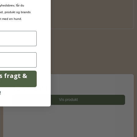
yhedsbrev, får du
bud, produkt og brands
ivet med en hund.
is fragt &
r
15,00 DKK
!
Vis produkt