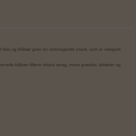
 laks og blåbær giver en velsmagende snack, som er velegnet
e tørrede blåbær tilfører ekstra smag, mens græskar, kikærter og