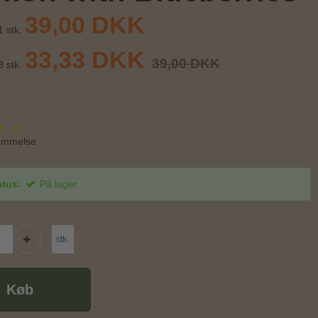
39,00 DKK
1 stk.
33,33 DKK
39,00 DKK
3 stk.
ømmelse
atus:
På lager
stk.
Køb