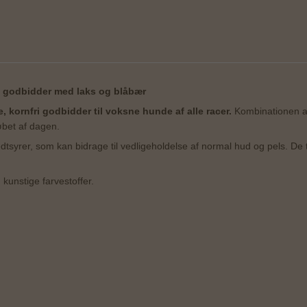
e godbidder med laks og blåbær
kornfri godbidder til voksne hunde af alle racer.
Kombinationen af
øbet af dagen.
-fedtsyrer, som kan bidrage til vedligeholdelse af normal hud og pels. D
kunstige farvestoffer.