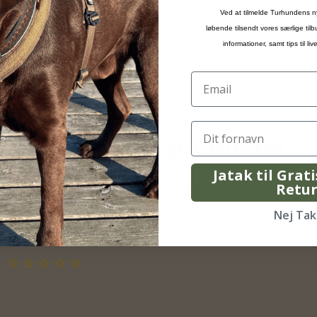
Ved at tilmelde Turhundens n
løbende tilsendt vores særlige til
informationer, samt tips til l
Relaterede produkter
Jatak til Grat
Retu
Alpha Spirit - Liver Snacks
Alpha Spirit
Nej Tak