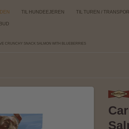
NDEN
TIL HUNDEEJEREN
TIL TUREN / TRANSPO
LBUD
VE CRUNCHY SNACK SALMON WITH BLUEBERRIES
Car
Sal