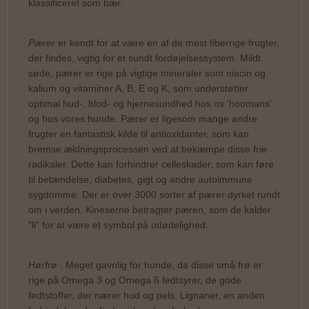
klassificeret som bær.
Pærer
er kendt for at være en af de mest fiberrige frugter,
der findes, vigtig for et sundt fordøjelsessystem. Mildt
søde, pærer er rige på vigtige mineraler som niacin og
kalium og vitaminer A, B, E og K, som understøtter
optimal hud-, blod- og hjernesundhed hos os 'hoomans'
og hos vores hunde. Pærer er ligesom mange andre
frugter en fantastisk kilde til antioxidanter, som kan
bremse ældningsprocessen ved at bekæmpe disse frie
radikaler. Dette kan forhindrer celleskader, som kan føre
til betændelse, diabetes, gigt og andre autoimmune
sygdomme. Der er over 3000 sorter af pærer dyrket rundt
om i verden. Kineserne betragter pæren, som de kalder
"li" for at være et symbol på udødelighed.
Hørfrø
: Meget gavnlig for hunde, da disse små frø er
rige på Omega 3 og Omega 6 fedtsyrer, de gode
fedtstoffer, der nærer hud og pels. Lignaner, en anden