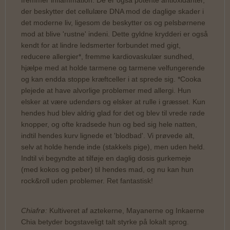
der beskytter det cellulære DNA mod de daglige skader i
det moderne liv, ligesom de beskytter os og pelsbørnene
mod at blive 'rustne' indeni. Dette gyldne krydderi er også
kendt for at lindre ledsmerter forbundet med gigt,
reducere allergier*, fremme kardiovaskulær sundhed,
hjælpe med at holde tarmene og tarmene velfungerende
og kan endda stoppe kræftceller i at sprede sig. *Cooka
plejede at have alvorlige problemer med allergi. Hun
elsker at være udendørs og elsker at rulle i græsset. Kun
hendes hud blev aldrig glad for det og blev til vrede røde
knopper, og ofte kradsede hun og bed sig hele natten,
indtil hendes kurv lignede et 'blodbad'. Vi prøvede alt,
selv at holde hende inde (stakkels pige), men uden held.
Indtil vi begyndte at tilføje en daglig dosis gurkemeje
(med kokos og peber) til hendes mad, og nu kan hun
rock&roll uden problemer. Ret fantastisk!
Chiafrø:
Kultiveret af aztekerne, Mayanerne og Inkaerne
Chia betyder bogstaveligt talt styrke på lokalt sprog.