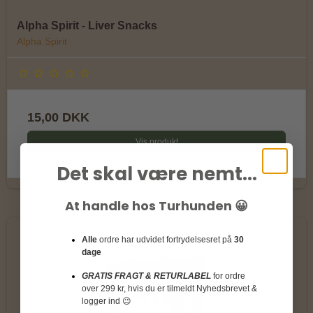
Alpha Spirit - Liver Snacks
Alpha Spirit
15,00 DKK
Vis produkt
Det skal være nemt...
At handle hos Turhunden 😀
Alle
ordre har udvidet fortrydelsesret på
30
dage
GRATIS FRAGT & RETURLABEL
for ordre
over 299 kr, hvis du er tilmeldt Nyhedsbrevet &
logger ind 😉