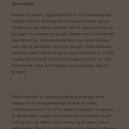
Sintra Bliss
Rismel:
Et hvede- og glutenfrit korn, som hunde let kan
fordøje. Det har beroligende maveegenskaber og kan
hjælpe med at uddrive toksiner. Ris er også kendt for at
berolige nervesystemet og kan hjælpe med at bekæmpe
depression (ja, vores pelsede børn kan også få blues,
især når de efterlades alene for længe). Dette lidt søde
korn kan være med til at styrke organsundheden. I TCM
(traditionel kinesisk medicin) betragtes ris som en 'rent
brændende' mad, som hjælper med at dræne fugt fra
kroppen.
Søde kartofler:
er stivelsesholdige grøntsager med
masser af ernæringsmæssige fordele for vores
hundekammerater. En af de bedste kostkilder til vitamin
A, disse lækre rødder kan hjælpe med at fremme sund
hud og pels og styrke øjne, nerver og muskler i vores
pelsfamilier. Rigelig i beta-caroten, en forløber for vitamin