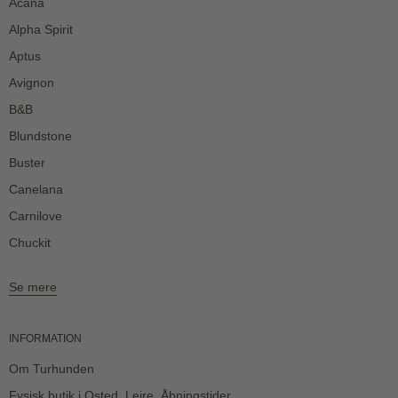
Acana
Alpha Spirit
Aptus
Avignon
B&B
Blundstone
Buster
Canelana
Carnilove
Chuckit
Se mere
INFORMATION
Om Turhunden
Fysisk butik i Osted, Lejre, Åbningstider