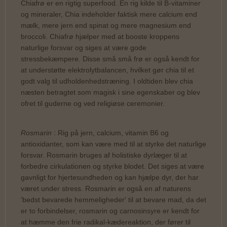
Chiafrø er en rigtig superfood. En rig kilde til B-vitaminer
og mineraler, Chia indeholder faktisk mere calcium end
mælk, mere jern end spinat og mere magnesium end
broccoli. Chiafrø hjælper med at booste kroppens
naturlige forsvar og siges at være gode
stressbekæmpere. Disse små små frø er også kendt for
at understøtte elektrolytbalancen, hvilket gør chia til et
godt valg til udholdenhedstræning. I oldtiden blev chia
næsten betragtet som magisk i sine egenskaber og blev
ofret til guderne og ved religiøse ceremonier.
Rosmarin
:
Rig på jern, calcium, vitamin B6 og
antioxidanter, som kan være med til at styrke det naturlige
forsvar. Rosmarin bruges af holistiske dyrlæger til at
forbedre cirkulationen og styrke blodet. Det siges at være
gavnligt for hjertesundheden og kan hjælpe dyr, der har
været under stress. Rosmarin er også en af ​​naturens
'bedst bevarede hemmeligheder' til at bevare mad, da det
er to forbindelser, rosmarin og carnosinsyre er kendt for
at hæmme den frie radikal-kædereaktion, der fører til