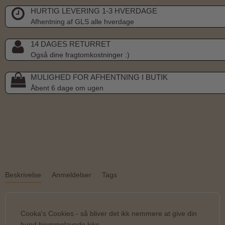
HURTIG LEVERING 1-3 HVERDAGE
Afhentning af GLS alle hverdage
14 DAGES RETURRET
Også dine fragtomkostninger :)
MULIGHED FOR AFHENTNING I BUTIK
Åbent 6 dage om ugen
Beskrivelse
Anmeldelser
Tags
Cooka's Cookies - så bliver det ikk nemmere at give din
hund hjemmelavede kiks.