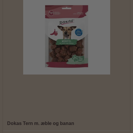
Dokas Tern m. æble og banan