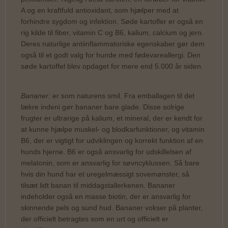
A og en kraftfuld antioxidant, som hjælper med at
forhindre sygdom og infektion. Søde kartofler er også en
rig kilde til fiber, vitamin C og B6, kalium, calcium og jern.
Deres naturlige antiinflammatoriske egenskaber gør dem
også til et godt valg for hunde med fødevareallergi. Den
søde kartoffel blev opdaget for mere end 5.000 år siden.
Bananer:
er som naturens smil. Fra emballagen til det
lækre indeni gør bananer bare glade. Disse solrige
frugter er ultrarige på kalium, et mineral, der er kendt for
at kunne hjælpe muskel- og blodkarfunktioner, og vitamin
B6, der er vigtigt for udviklingen og korrekt funktion af en
hunds hjerne. B6 er også ansvarlig for udskillelsen af
melatonin, som er ansvarlig for søvncyklussen. Så bare
hvis din hund har et uregelmæssigt sovemønster, så
tilsæt lidt banan til middagstallerkenen. Bananer
indeholder også en masse biotin, der er ansvarlig for
skinnende pels og sund hud. Bananer vokser på planter,
der officielt betragtes som en urt og officielt er