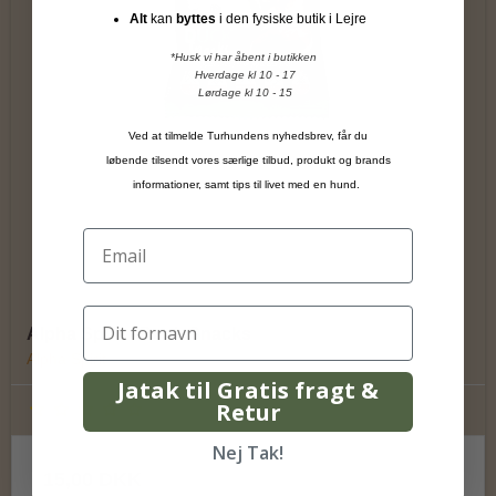
Alt
kan
byttes
i den fysiske butik i Lejre
*Husk vi har åbent i butikken
Hverdage kl 10 - 17
Lørdage kl 10 - 15
Ved at tilmelde Turhundens nyhedsbrev, får du
løbende tilsendt vores særlige tilbud, produkt og brands
informationer, samt tips til livet med en hund.
Alpha Spirit - Duck Snacks
Alpha Spirit
Jatak til Gratis fragt &
Retur
Nej Tak!
15,00 DKK