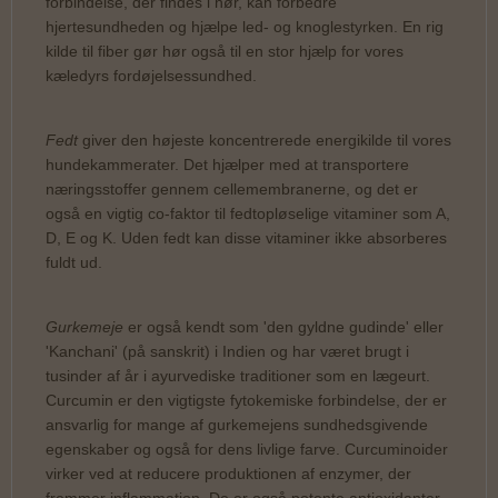
forbindelse, der findes i hør, kan forbedre
hjertesundheden og hjælpe led- og knoglestyrken. En rig
kilde til fiber gør hør også til en stor hjælp for vores
kæledyrs fordøjelsessundhed.
Fedt
giver den højeste koncentrerede energikilde til vores
hundekammerater. Det hjælper med at transportere
næringsstoffer gennem cellemembranerne, og det er
også en vigtig co-faktor til fedtopløselige vitaminer som A,
D, E og K. Uden fedt kan disse vitaminer ikke absorberes
fuldt ud. ​
Gurkemeje
er også kendt som 'den gyldne gudinde' eller
'Kanchani' (på sanskrit) i Indien og har været brugt i
tusinder af år i ayurvediske traditioner som en lægeurt.
Curcumin er den vigtigste fytokemiske forbindelse, der er
ansvarlig for mange af gurkemejens sundhedsgivende
egenskaber og også for dens livlige farve. Curcuminoider
virker ved at reducere produktionen af enzymer, der
fremmer inflammation. De er også potente antioxidanter,