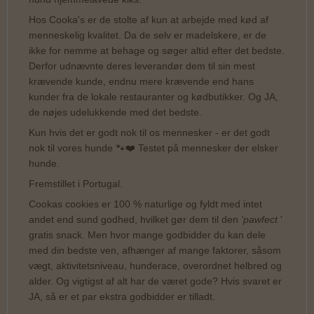
Hos Cooka's er de stolte af kun at arbejde med kød af
menneskelig kvalitet. Da de selv er madelskere, er de
ikke for nemme at behage og søger altid efter det bedste.
Derfor udnævnte deres leverandør dem til sin mest
krævende kunde, endnu mere krævende end hans
kunder fra de lokale restauranter og kødbutikker. Og JA,
de nøjes udelukkende med det bedste.
Kun hvis det er godt nok til os mennesker - er det godt
nok til vores hunde 🐾❤️ Testet på mennesker der elsker
hunde.
Fremstillet i Portugal.
Cookas cookies er 100 % naturlige og fyldt med intet
andet end sund godhed, hvilket gør dem til den
'pawfect
'
gratis snack. Men hvor mange godbidder du kan dele
med din bedste ven, afhænger af mange faktorer, såsom
vægt, aktivitetsniveau, hunderace, overordnet helbred og
alder. Og vigtigst af alt har de været gode? Hvis svaret er
JA, så er et par ekstra godbidder er tilladt.