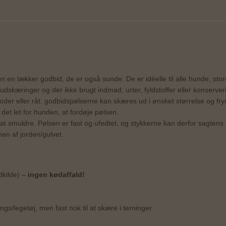
en lækker godbid, de er også sunde. De er idéelle til alle hunde, stor
udskæringer og der ikke brugt indmad, urter, fyldstoffer eller konserve
ørfoder eller råt. godbidspølserne kan skæres ud i ønsket størrelse og f
det let for hunden, at fordøje pølsen.
t smuldre. Pølsen er fast og ufedtet, og stykkerne kan derfor sagtens 
en af jorden/gulvet.
dkilde) –
ingen kødaffald!
ongs/legetøj, men fast nok til at skære i terninger.