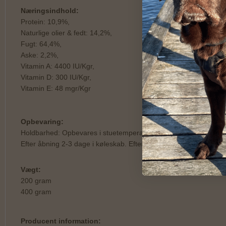
Næringsindhold:
Protein: 10,9%,
Naturlige olier & fedt: 14,2%,
Fugt: 64,4%,
Aske: 2,2%,
Vitamin A: 4400 IU/Kgr,
Vitamin D: 300 IU/Kgr,
Vitamin E: 48 mgr/Kgr
Opbevaring:
Holdbarhed: Opbevares i stuetemperatur, lang holdbarhed (18 md
Efter åbning 2-3 dage i køleskab. Efter åbning kan du skære pøls
Vægt:
200 gram
400 gram
Producent information: