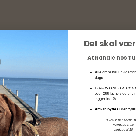
Det skal vær
At handle hos T
Alle
ordre har udvidet fo
dage
GRATIS FRAGT & RET
over 299 kr, hvis du er t
logger ind 😉
Alt
kan
byttes
i den fysis
*Husk vi har åbent i 
Hverdage kl 10 -
Lørdage kl 10 -