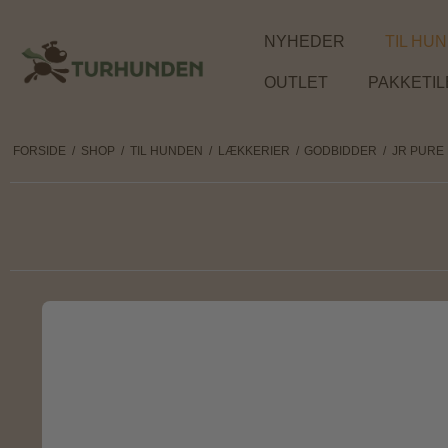
NYHEDER
TIL HU
OUTLET
PAKKETI
FORSIDE
/
SHOP
/
TIL HUNDEN
/
LÆKKERIER
/
GODBIDDER
/
JR PURE