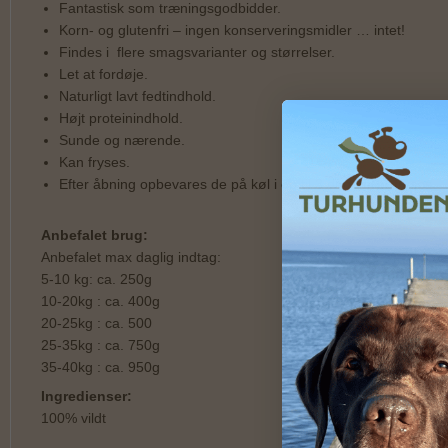
Fantastisk som træningsgodbidder.
Korn- og glutenfri – ingen konserveringsmidler … intet!
Findes i flere smagsvarianter og størrelser.
Let at fordøje.
Naturligt lavt fedtindhold.
Højt proteinindhold.
Sunde og nærende.
Kan fryses.
Efter åbning opbevares de på køl i op til 3 dage eller fryses.
Anbefalet brug:
Anbefalet max daglig indtag:
5-10 kg: ca. 250g
10-20kg : ca. 400g
20-25kg : ca. 500
25-35kg : ca. 750g
35-40kg : ca. 950g
Ingredienser:
100% vildt