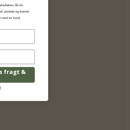
yhedsbrev, får du
bud, produkt og brands
ivet med en hund.
is fragt &
r
!