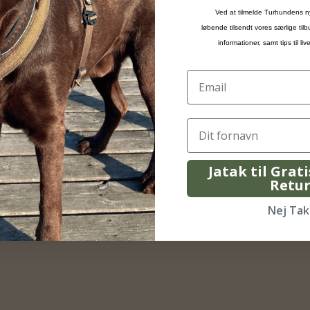
Ved at tilmelde Turhundens n
løbende tilsendt vores særlige til
informationer, samt tips til l
Jatak til Grat
Retu
r. fra produktionsdato).
en op i tern og fryse den ned i portionsposer.
Nej Tak