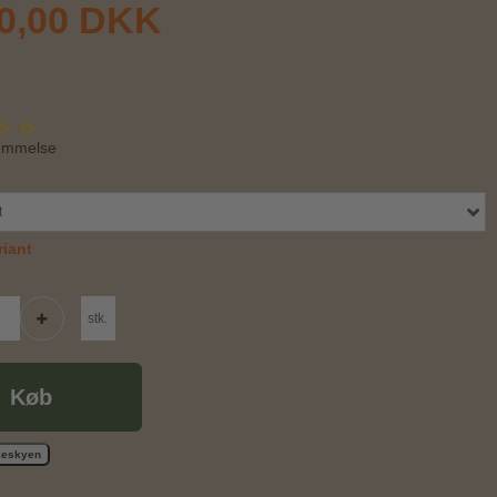
0,00 DKK
ømmelse
t
iant
stk.
Køb
skeskyen