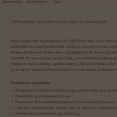
Beskrivelse
Anmeldelser
Tags
100% naturlige paté pølser som er lækre og velsmagende.
Pure Range Paté er produceret af 100% fersk kød. De er ikke kun 
indeholder en enkelt proteinkilde. Kødet er lavet af premium kød
bruges af alle racer af alle aldre, ligegyldigt om de fodres på t
Grundet de rene råvarer og den faste, men bløde konsistens, er 
Pølsen er nem at skære, og kan skæres i helt små stykker uden a
og er derfor velegnet til food chase hvor man kaster godbidden h
Funktioner og fordele:
Produceret af 100% fersk kød (single protein kilde, dvs én kø
Fremstillet og produceret Europa.
Produceret af kvalitetskød godkendt til menneskelig konsum.
Unik fast ‘paté-lignende’ struktur, der er idéel som stuffing i k
Perfekt tilskud til tørfoder og rå fodring.