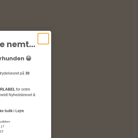
e nemt...
urhunden 😀
rtrydelsesret på
30
URLABEL
for ordre
ilmeldt Nyhedsbrevet &
ke butik i Lejre
butikken
 17
 15