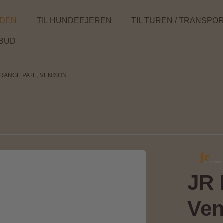
NDEN
TIL HUNDEEJEREN
TIL TUREN / TRANSPO
LBUD
 RANGE PATE, VENISON
JR 
Ven