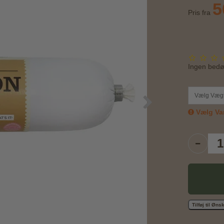
5
Pris fra
Ingen bed
Vælg Væg
Vælg Var
Tilføj til Øn