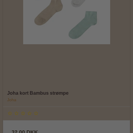
Joha kort Bambus strømpe
Joha
32,00 DKK