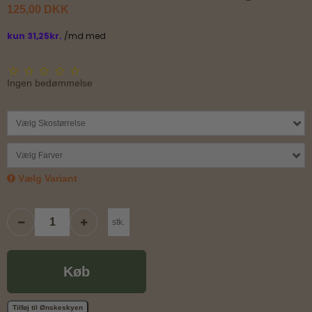
125,00 DKK
Ingen bedømmelse
Vælg Skostørrelse
Vælg Farver
Vælg Variant
stk.
Køb
Tilføj til Ønskeskyen