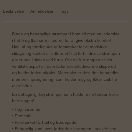
Beskrivelse
Anmeldelser
Tags
Bløde og behagelige strømper i bomuld med en inderside
i frotté og flad søm i tæerne for at give ekstra komfort.
Hæl, tå og trædepude er forstærket for at modvirke
slitage, og kanten er udformet til at forhindre, at strømpen
glider ned i skoen ved brug. Oven på strømpen er der
ventilationspartier, som lader overskudsvarme slippe ud
og holder foden afkølet. Materialet er desuden behandlet
med en imprægnering, som holder myg og flåter væk fra
overfladen.
En behagelig, høj strømpe, som holder dine fødder friske
hele dagen!
• Høje strømper
• Frottésål
• Forstærket tå, hæl og trædepude
• Behagelig kant, som forhindrer strømpen i at glide ned