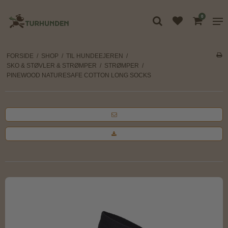
0
FORSIDE
/
SHOP
/
TIL HUNDEEJEREN
/
SKO & STØVLER & STRØMPER
/
STRØMPER
/
PINEWOOD NATURESAFE COTTON LONG SOCKS