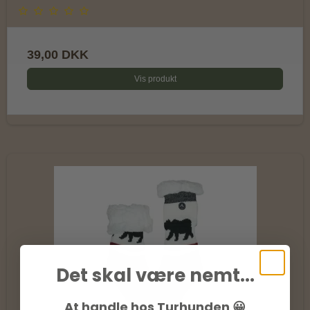
39,00 DKK
Vis produkt
Det skal være nemt...
At handle hos Turhunden 😀