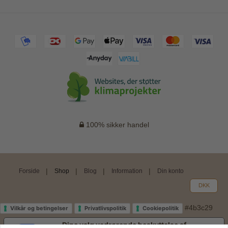
100% sikker handel
Forside
Shop
Blog
Information
Din konto
DKK
#4b3c29
Vilkår og betingelser
Privatlivspolitik
Cookiepolitik
Dine valg vedrørende beskyttelse af