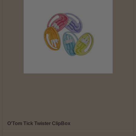
O'Tom Tick Twister ClipBox