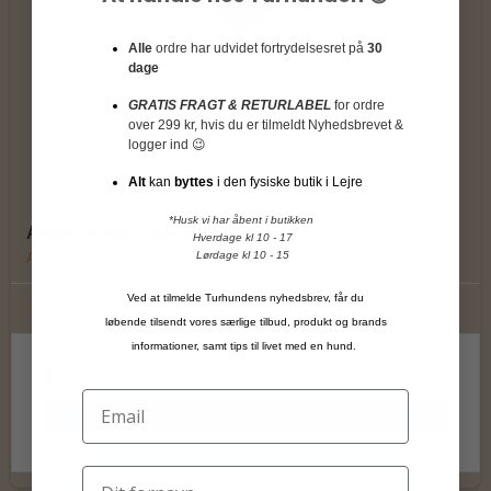
Alle
ordre har udvidet fortrydelsesret på
30
dage
GRATIS FRAGT & RETURLABEL
for ordre
over 299 kr, hvis du er tilmeldt Nyhedsbrevet &
logger ind 😉
Alt
kan
byttes
i den fysiske butik i Lejre
*Husk vi har åbent i butikken
Avignon Heat Max Bear
Hverdage kl 10 - 17
Lørdage kl 10 - 15
Avignon
Ved at tilmelde Turhundens nyhedsbrev, får du
løbende tilsendt vores særlige tilbud, produkt og brands
informationer, samt tips til livet med en hund.
99,00 DKK
Vis produkt