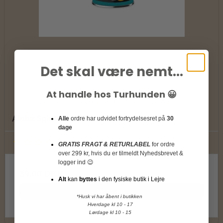
Det skal være nemt...
At handle hos Turhunden 😀
Alpha Spirit - Sardine & Banana
Alle
ordre har udvidet fortrydelsesret på
30
dage
GRATIS FRAGT & RETURLABEL
for ordre
over 299 kr, hvis du er tilmeldt Nyhedsbrevet &
logger ind 😉
39,00 DKK
Alt
kan
byttes
i den fysiske butik i Lejre
Vis produkt
*Husk vi har åbent i butikken
Hverdage kl 10 - 17
Lørdage kl 10 - 15