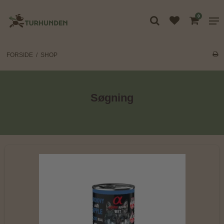
0
FORSIDE
/
SHOP
Søgning