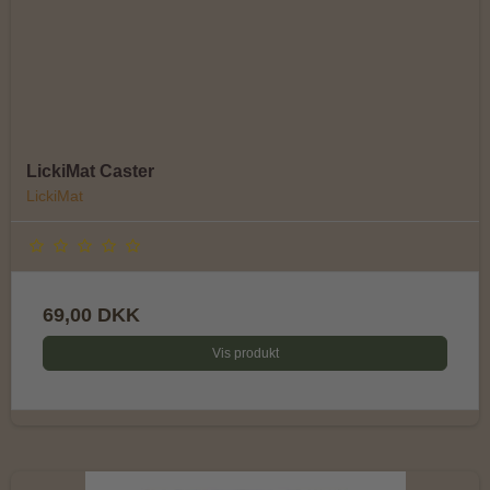
LickiMat Caster
LickiMat
69,00 DKK
Vis produkt